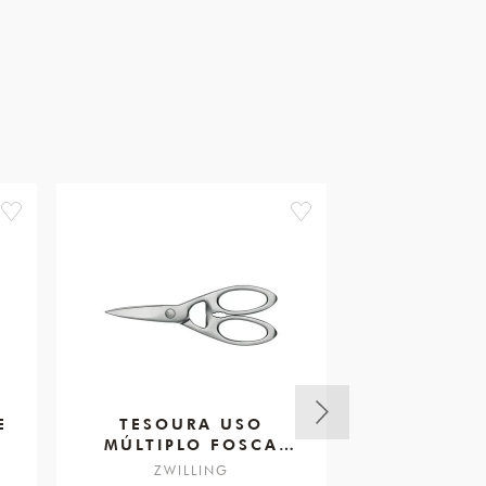
favorite
favorite
E
TESOURA USO
ABRIDO
MÚLTIPLO FOSCA
ROLHAS
200MM
VI
ZWILLING
ZWIL