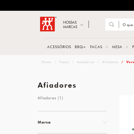
ZWILLING
Abrir busca
NOSSAS
MARCAS
Suge
FACA
ACESSÓRIOS
BBQ+
FACAS
MESA
TESO
zwilling
Facas
Acessórios
Afiadores
Ver
MESA
PANE
Afiadores
TALH
Afiadores (1)
Marca