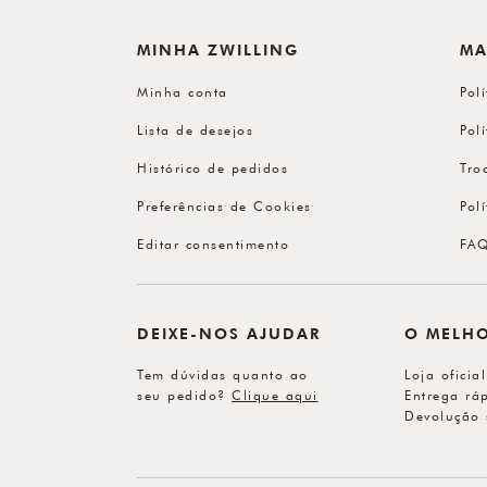
MINHA ZWILLING
MA
Minha conta
Pol
Lista de desejos
Pol
Histórico de pedidos
Tro
Preferências de Cookies
Pol
Editar consentimento
FA
DEIXE-NOS AJUDAR
O MELH
Tem dúvidas quanto ao
Loja oficia
seu pedido?
Clique aqui
Entrega ráp
Devolução 