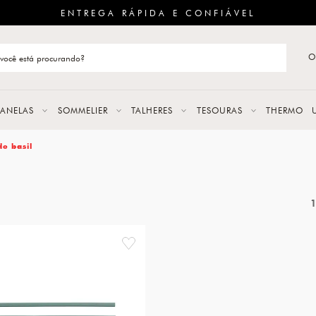
ENTREGA RÁPIDA E CONFIÁVEL
O
stão de categoria
S
PANELAS
SOMMELIER
TALHERES
TESOURAS
THERMO
URAS
de basil
LAS
ERES
favorite