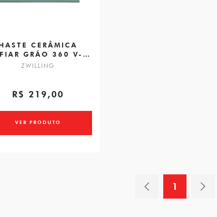
HASTE CERÂMICA
FIAR GRÃO 360 V-
EDGE
ZWILLING
R$ 219,00
VER PRODUTO
1