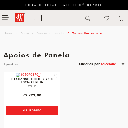
®
LOJA OFICIAL ZWILLING
BRASIL
Abrir busca
ZWILLING
menu
Sugestão
Mesa
Apoios de Panela
Vermelho cereja
de
categoria
Apoios de Panela
FACAS
Ordenar por
selecione
1
TESOURAS
favorite
DESCANSO COLHER 25 X
10CM CEREJA
MESA
STAUB
PANELAS
R$ 229,00
TALHERES
VER PRODUTO