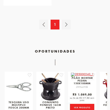
1
OPORTUNIDADES
favorite
favorite
favorite
PILÃO MORTAR
PEDRA
150X100MM
ZWILLING
R$ 1.089,00
ou 5x de R$ 217,80 sem
juros
TESOURA USO
CONJUNTO
CO
MÚLTIPLO
FONDUE 16CM
FON
FOSCA 200MM
PRETO
VER PRODUTO