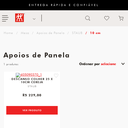
ENTREGA RÁPIDA E CONFIÁVEL
Abrir busca
ZWILLING
menu
Sugestão
Mesa
Apoios de Panela
STAUB
10 cm
de
categoria
Apoios de Panela
FACAS
Ordenar por
selecione
1
TESOURAS
favorite
DESCANSO COLHER 25 X
10CM CEREJA
MESA
STAUB
PANELAS
R$ 229,00
TALHERES
VER PRODUTO