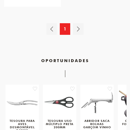
1
OPORTUNIDADES
favorite
favorite
favorite
TESOURA PARA
TESOURA USO
ABRIDOR SACA
CO
AVES
MÚLTIPLO PRETA
ROLHAS
FON
DESMONTÁVEL
200MM
GARÇOM VINHO