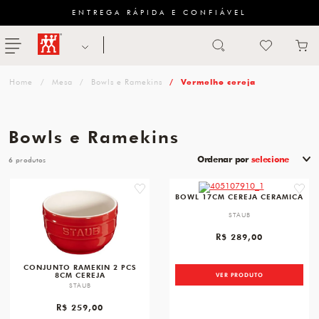
ENTREGA RÁPIDA E CONFIÁVEL
Abrir busca
ZWILLING
menu
Sugestão
Mesa
Bowls e Ramekins
Vermelho cereja
de
categoria
Bowls e Ramekins
FACAS
Ordenar por
selecione
6
TESOURAS
favorite
favori
BOWL 17CM CEREJA CERAMICA
MESA
STAUB
PANELAS
R$ 289,00
TALHERES
CONJUNTO RAMEKIN 2 PCS
8CM CEREJA
VER PRODUTO
STAUB
R$ 259,00