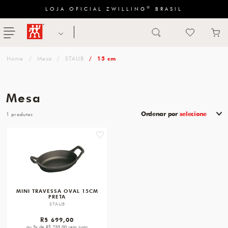
®
LOJA OFICIAL ZWILLING
BRASIL
Abrir busca
ZWILLING
menu
Sugestão
Mesa
STAUB
15 cm
de
categoria
Mesa
FACAS
Ordenar por
selecione
1
TESOURAS
favorite
MESA
PANELAS
TALHERES
MINI TRAVESSA OVAL 15CM
PRETA
STAUB
R$ 699,00
ou 3x de R$ 233,00 sem juros