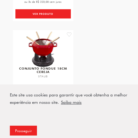
ou 3x de R$ 223,00 sem juros
VER PRODUTO
favorite
CONJUNTO FONDUE 18CM
CEREJA
STAUB
R$ 3.659,00
ou 5x de R$ 731,80 sem juros
Este site usa cookies para garantir que você obtenha a melhor
experiência em nosso site.
Saiba mais
VER PRODUTO
Prosseguir
Filtros