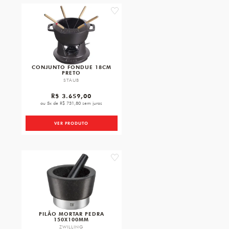
favorite
CONJUNTO FONDUE 18CM
PRETO
STAUB
R$ 3.659,00
ou 5x de R$ 731,80 sem juros
VER PRODUTO
favorite
PILÃO MORTAR PEDRA
150X100MM
ZWILLING