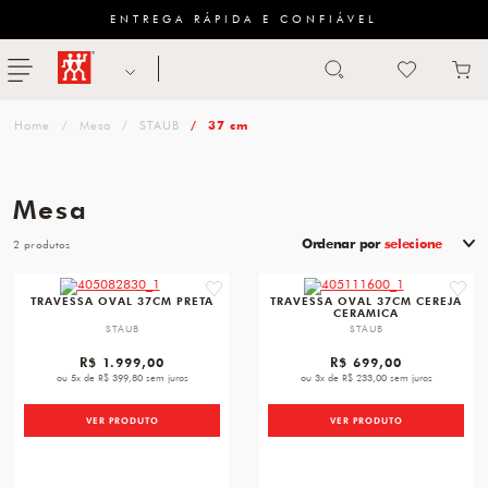
ENTREGA RÁPIDA E CONFIÁVEL
Abrir busca
ZWILLING
menu
Sugestão
Mesa
STAUB
37 cm
de
categoria
Mesa
FACAS
Ordenar por
selecione
2
TESOURAS
favorite
favori
TRAVESSA OVAL 37CM PRETA
TRAVESSA OVAL 37CM CEREJA
CERAMICA
MESA
STAUB
STAUB
PANELAS
R$ 1.999,00
R$ 699,00
ou 5x de R$ 399,80 sem juros
ou 3x de R$ 233,00 sem juros
TALHERES
VER PRODUTO
VER PRODUTO