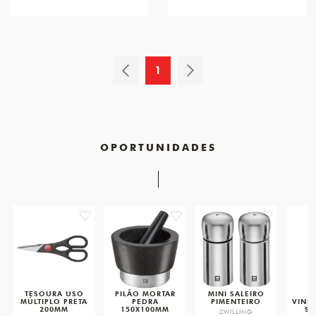
1
OPORTUNIDADES
favorite
favorite
favorite
TESOURA USO
PILÃO MORTAR
MINI SALEIRO
A
MÚLTIPLO PRETA
PEDRA
PIMENTEIRO
VINH
200MM
150X100MM
SO
ZWILLING