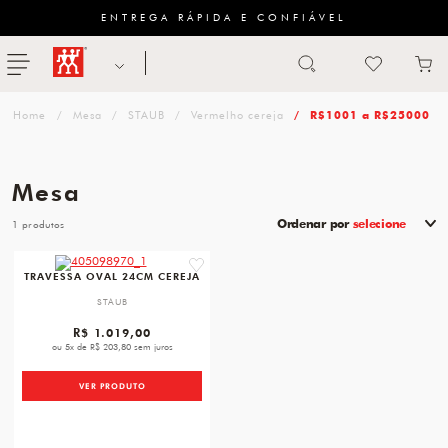
ENTREGA RÁPIDA E CONFIÁVEL
Abrir busca
ZWILLING
menu
Sugestão
Mesa
STAUB
Vermelho cereja
R$1001 a R$25000
de
categoria
Mesa
FACAS
Ordenar por
selecione
1
TESOURAS
favorite
TRAVESSA OVAL 24CM CEREJA
MESA
STAUB
PANELAS
R$ 1.019,00
ou 5x de R$ 203,80 sem juros
TALHERES
VER PRODUTO