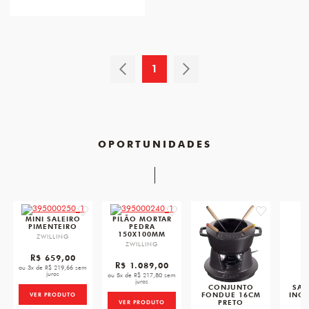
1
OPORTUNIDADES
favorite
favorite
favorite
MINI SALEIRO
PILÃO MORTAR
PIMENTEIRO
PEDRA
150X100MM
ZWILLING
ZWILLING
R$ 659,00
R$ 1.089,00
ou 3x de R$ 219,66 sem
juros
ou 5x de R$ 217,80 sem
juros
CONJUNTO
SAL
FONDUE 16CM
INOX
VER PRODUTO
PRETO
VER PRODUTO