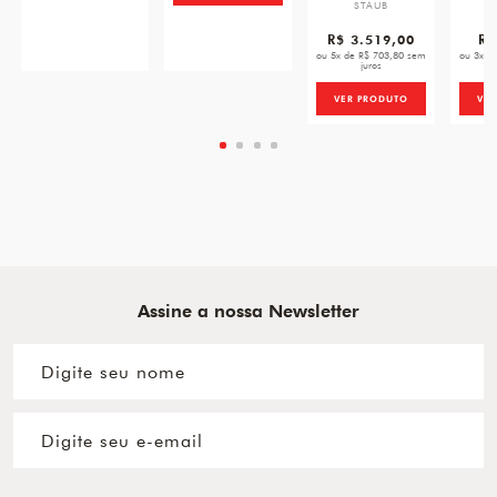
STAUB
Z
R$ 3.519,00
R$
ou 5x de R$ 703,80 sem
ou 3x d
juros
VER PRODUTO
VE
Assine a nossa Newsletter