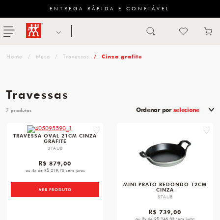
ENTREGA RÁPIDA E CONFIÁVEL
Abrir busca
ZWILLING
menu
Sugestão
Mesa
Travessas
Cinza grafite
de
categoria
Travessas
FACAS
Ordenar por
selecione
7
TESOURAS
favorite
favori
TRAVESSA OVAL 21CM CINZA
GRAFITE
MESA
STAUB
PANELAS
R$ 879,00
ou 4x de R$ 219,75 sem juros
TALHERES
MINI PRATO REDONDO 12CM
CINZA
VER PRODUTO
STAUB
R$ 739,00
ou 3x de R$ 246,33 sem juros