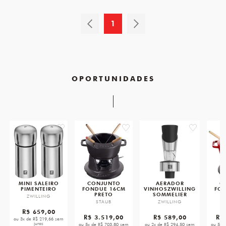
1
OPORTUNIDADES
favorite
favorite
favorite
MINI SALEIRO
CONJUNTO
AERADOR
C
PIMENTEIRO
FONDUE 16CM
VINHOSZWILLING
FON
PRETO
SOMMELIER
ZWILLING
STAUB
ZWILLING
R$ 659,00
R$ 3.519,00
R$ 589,00
R$
ou 3x de R$ 219,66 sem
juros
ou 5x de R$ 703,80 sem
ou 2x de R$ 294,50 sem
ou 5x 