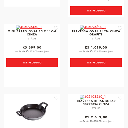
VER PRODUTO
favorite
favori
MINI PRATO OVAL 15 X 11CM
TRAVESSA OVAL 24CM CINZA
CINZA
GRAFITE
STAUB
STAUB
R$ 699,00
R$ 1.019,00
ou 3x de R$ 233,00 sem juros
ou 5x de R$ 203,80 sem juros
VER PRODUTO
VER PRODUTO
favorite
favori
TRAVESSA RETANGULAR
30X20CM CINZA
STAUB
R$ 2.619,00
ou 5x de R$ 523,80 sem juros