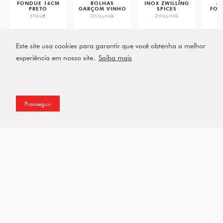
FONDUE 16CM
ROLHAS
INOX ZWILLING
M
PRETO
GARÇOM VINHO
SPICES
FOS
STAUB
ZWILLING
ZWILLING
Z
R$ 3.519,00
R$ 669,00
R$ 659,00
R$ 
ou 5x de R$ 703,80 sem
ou 3x de R$ 223,00 sem
ou 3x de R$ 219,66 sem
ou 5x d
juros
juros
juros
Este site usa cookies para garantir que você obtenha a melhor
experiência em nosso site.
Saiba mais
VER PRODUTO
VER PRODUTO
VER PRODUTO
VE
Prosseguir
Filtros
Assine a nossa Newsletter