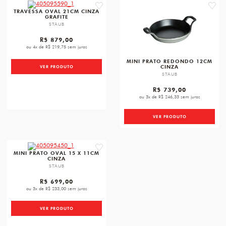
favorite
favori
TRAVESSA OVAL 21CM CINZA
GRAFITE
STAUB
R$ 879,00
ou 4x de R$ 219,75 sem juros
MINI PRATO REDONDO 12CM
CINZA
VER PRODUTO
STAUB
R$ 739,00
ou 3x de R$ 246,33 sem juros
VER PRODUTO
favorite
MINI PRATO OVAL 15 X 11CM
CINZA
STAUB
R$ 699,00
ou 3x de R$ 233,00 sem juros
VER PRODUTO