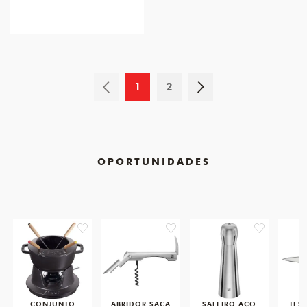
1
2
OPORTUNIDADES
favorite
favorite
favorite
CONJUNTO
ABRIDOR SACA
SALEIRO AÇO
TES