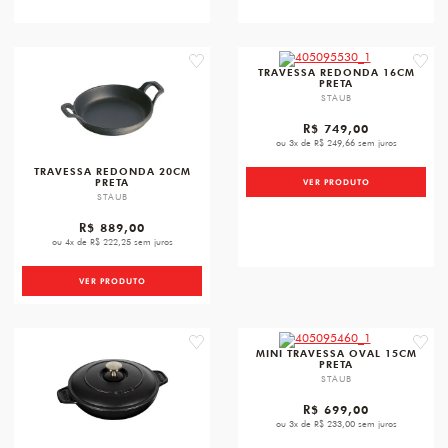
favorite
favori
TRAVESSA REDONDA 16CM
PRETA
STAUB
R$ 749,00
ou 3x de R$ 249,66 sem juros
TRAVESSA REDONDA 20CM
PRETA
VER PRODUTO
STAUB
R$ 889,00
ou 4x de R$ 222,25 sem juros
VER PRODUTO
favorite
favori
MINI TRAVESSA OVAL 15CM
PRETA
STAUB
R$ 699,00
ou 3x de R$ 233,00 sem juros