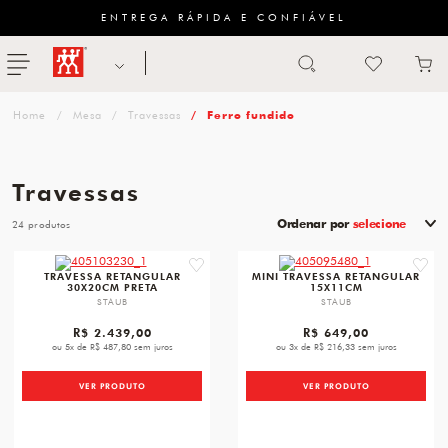
ENTREGA RÁPIDA E CONFIÁVEL
Abrir busca
ZWILLING
menu
Sugestão
Mesa
Travessas
Ferro fundido
de
categoria
Travessas
FACAS
Ordenar por
selecione
24
TESOURAS
favorite
favori
TRAVESSA RETANGULAR
MINI TRAVESSA RETANGULAR
30X20CM PRETA
15X11CM
MESA
STAUB
STAUB
PANELAS
R$ 2.439,00
R$ 649,00
ou 5x de R$ 487,80 sem juros
ou 3x de R$ 216,33 sem juros
TALHERES
VER PRODUTO
VER PRODUTO