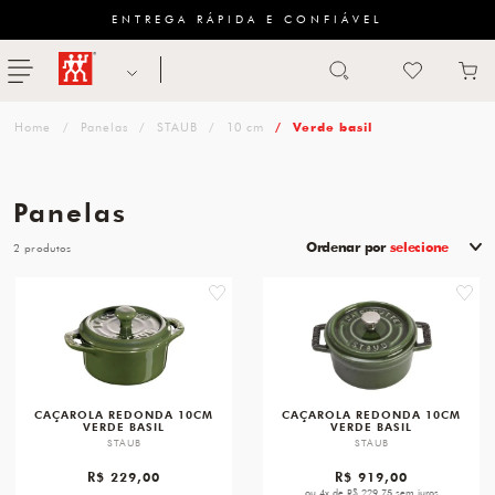
ENTREGA RÁPIDA E CONFIÁVEL
Abrir busca
ZWILLING
menu
Sugestão
Panelas
STAUB
10 cm
Verde basil
de
categoria
Panelas
FACAS
Ordenar por
selecione
2
TESOURAS
favorite
favori
MESA
PANELAS
TALHERES
CAÇAROLA REDONDA 10CM
CAÇAROLA REDONDA 10CM
VERDE BASIL
VERDE BASIL
STAUB
STAUB
R$ 229,00
R$ 919,00
ou 4x de R$ 229,75 sem juros