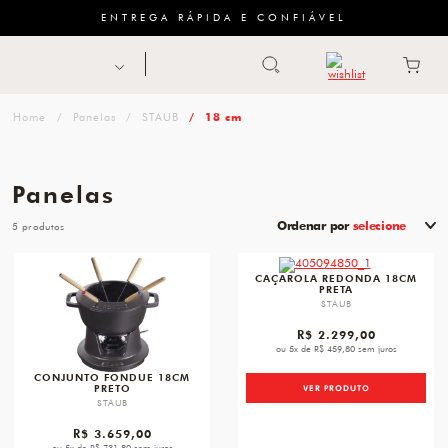
ENTREGA RÁPIDA E CONFIÁVEL
Abrir busca
ZWILLING
menu
Sugestão
Panelas
STAUB
18 cm
de
categoria
Panelas
FACAS
Ordenar por
selecione
5
TESOURAS
favorite
favori
CAÇAROLA REDONDA 18CM
MESA
PRETA
STAUB
PANELAS
R$ 2.299,00
ou 5x de R$ 459,80 sem juros
TALHERES
CONJUNTO FONDUE 18CM
PRETO
VER PRODUTO
STAUB
R$ 3.659,00