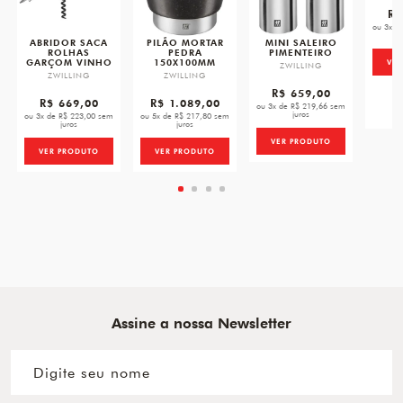
R$
ou 3x d
ABRIDOR SACA
PILÃO MORTAR
MINI SALEIRO
ROLHAS
PEDRA
PIMENTEIRO
GARÇOM VINHO
150X100MM
VE
ZWILLING
ZWILLING
ZWILLING
R$ 659,00
R$ 669,00
R$ 1.089,00
ou 3x de R$ 219,66 sem
juros
ou 3x de R$ 223,00 sem
ou 5x de R$ 217,80 sem
juros
juros
VER PRODUTO
VER PRODUTO
VER PRODUTO
Assine a nossa Newsletter