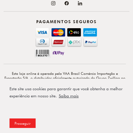
PAGAMENTOS SEGUROS
Esta loja online é operada pela VAA Brasil Comércio Importação e
Exportação S/A, o distribuidor oficialmente autorizado do Grupo Zwilling no
Brasil. VAA Brasil Comércio, Importação e Exportação S/A é total e
exclusivamente responsável por todo o conteúdo e comunicação deste site. ©
Este site usa cookies para garantir que você obtenha a melhor
Copyright 2026 - Av. Doutor Cardoso de Melo, 1855 - 14º - Vila Olímpia -
CEP: 04548-903 - São Paulo-SP.
experiência em nosso site.
Saiba mais
Powered by
Prosseguir
Filtros