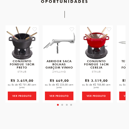
OPORTUNIDADES
favorite
favorite
favorite
CONJUNTO
ABRIDOR SACA
CONJUNTO
TES
FONDUE 18CM
ROLHAS
FONDUE 16CM
M
PRETO
GARÇOM VINHO
CEREJA
FOS
STAUB
ZWILLING
STAUB
Z
R$ 3.659,00
R$ 669,00
R$ 3.519,00
R$ 
ou 5x de R$ 731,80 sem
ou 3x de R$ 223,00 sem
ou 5x de R$ 703,80 sem
ou 5x d
juros
juros
juros
VER PRODUTO
VER PRODUTO
VER PRODUTO
VE