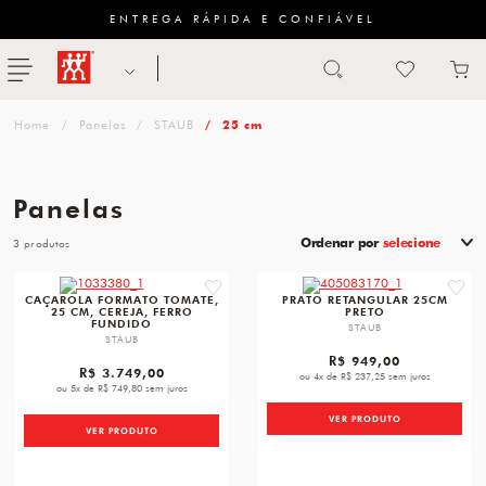
ENTREGA RÁPIDA E CONFIÁVEL
Abrir busca
ZWILLING
menu
Sugestão
Panelas
STAUB
25 cm
de
categoria
Panelas
FACAS
Ordenar por
selecione
3
TESOURAS
favorite
favori
CAÇAROLA FORMATO TOMATE,
PRATO RETANGULAR 25CM
25 CM, CEREJA, FERRO
PRETO
MESA
FUNDIDO
STAUB
STAUB
PANELAS
R$ 949,00
R$ 3.749,00
ou 4x de R$ 237,25 sem juros
ou 5x de R$ 749,80 sem juros
TALHERES
VER PRODUTO
VER PRODUTO