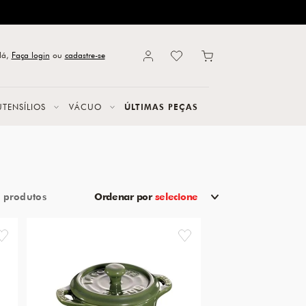
lá,
Faça login
ou
cadastre-se
UTENSÍLIOS
VÁCUO
ÚLTIMAS PEÇAS
7
Ordenar por
selecione
favorite
favorite