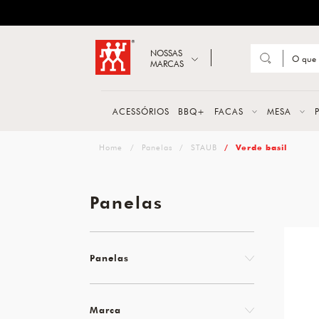
ZWILLING
Abrir busca
NOSSAS
MARCAS
Suge
FACA
ACESSÓRIOS
BBQ+
FACAS
MESA
TESO
zwilling
Panelas
STAUB
Verde basil
MESA
PANE
Panelas
TALH
Panelas
Marca