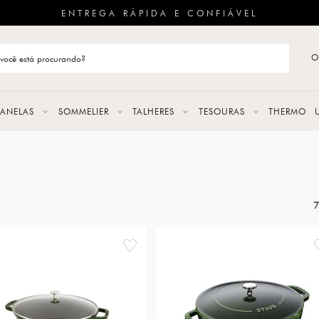
ENTREGA RÁPIDA E CONFIÁVEL
O
stão de categoria
S
PANELAS
SOMMELIER
TALHERES
TESOURAS
THERMO
URAS
LAS
ERES
favorite