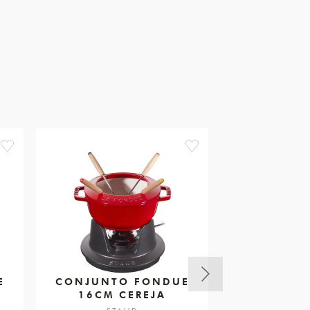
favorite
favorite
E
CONJUNTO FONDUE
CONJUNT
16CM CEREJA
18CM 