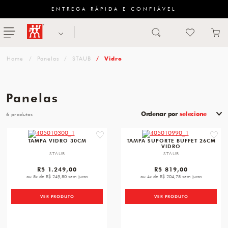
ENTREGA RÁPIDA E CONFIÁVEL
Abrir busca
ZWILLING
menu
Sugestão
Panelas
STAUB
Vidro
de
categoria
Panelas
FACAS
Ordenar por
selecione
6
TESOURAS
favorite
favori
TAMPA VIDRO 30CM
TAMPA SUPORTE BUFFET 26CM
VIDRO
MESA
STAUB
STAUB
PANELAS
R$ 1.249,00
R$ 819,00
ou 5x de R$ 249,80 sem juros
ou 4x de R$ 204,75 sem juros
TALHERES
VER PRODUTO
VER PRODUTO