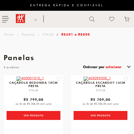
ENTREGA RÁPIDA E CONFIÁVEL
Abrir busca
ZWILLING
menu
Sugestão
Panelas
STAUB
R$601 a R$800
de
categoria
Panelas
FACAS
Ordenar por
selecione
4
TESOURAS
favorite
favori
CAÇAROLA REDONDA 10CM
CAÇAROLA ESCARGOT 14CM
PRETA
PRETA
MESA
STAUB
STAUB
PANELAS
R$ 799,00
R$ 709,00
ou 3x de R$ 266,33 sem juros
ou 3x de R$ 236,33 sem juros
TALHERES
VER PRODUTO
VER PRODUTO