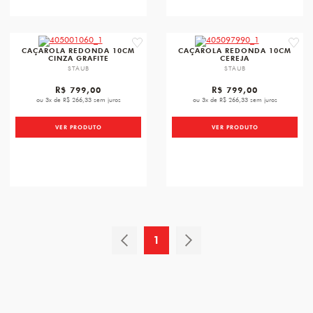
favorite
favori
CAÇAROLA REDONDA 10CM
CAÇAROLA REDONDA 10CM
CINZA GRAFITE
CEREJA
STAUB
STAUB
R$ 799,00
R$ 799,00
ou 3x de R$ 266,33 sem juros
ou 3x de R$ 266,33 sem juros
VER PRODUTO
VER PRODUTO
1