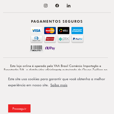
PAGAMENTOS SEGUROS
Esta loja online é operada pela VAA Brasil Comércio Importação e
Exportação S/A, o distribuidor oficialmente autorizado do Grupo Zwilling no
Brasil. VAA Brasil Comércio, Importação e Exportação S/A é total e
exclusivamente responsável por todo o conteúdo e comunicação deste site. ©
Este site usa cookies para garantir que você obtenha a melhor
Copyright 2026 - Av. Doutor Cardoso de Melo, 1855 - 14º - Vila Olímpia -
CEP: 04548-903 - São Paulo-SP.
experiência em nosso site.
Saiba mais
Powered by
Prosseguir