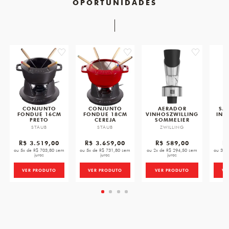
OPORTUNIDADES
favorite
favorite
favorite
CONJUNTO
CONJUNTO
AERADOR
SA
FONDUE 16CM
FONDUE 18CM
VINHOSZWILLING
INO
PRETO
CEREJA
SOMMELIER
STAUB
STAUB
ZWILLING
R$ 3.519,00
R$ 3.659,00
R$ 589,00
R
ou 5x de R$ 703,80 sem
ou 5x de R$ 731,80 sem
ou 2x de R$ 294,50 sem
ou 3x 
juros
juros
juros
VER PRODUTO
VER PRODUTO
VER PRODUTO
VE