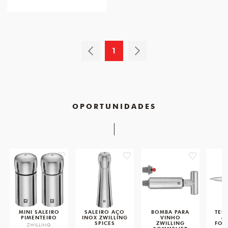
1
OPORTUNIDADES
favorite
favorite
favorite
MINI SALEIRO
SALEIRO AÇO
BOMBA PARA
TES
PIMENTEIRO
INOX ZWILLING
VINHO
M
SPICES
ZWILLING
FOS
ZWILLING