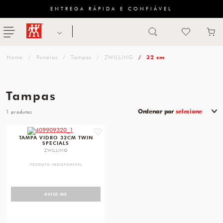
ENTREGA RÁPIDA E CONFIÁVEL
Abrir busca
ZWILLING
menu
Sugestão
Panelas
Tampas
ZWILLING
32 cm
de
categoria
Tampas
FACAS
Ordenar por
selecione
1
TESOURAS
favorite
TAMPA VIDRO 32CM TWIN
SPECIALS
MESA
ZWILLING
PANELAS
PRODUTO INDISPONÍVEL
TALHERES
AVISE-ME