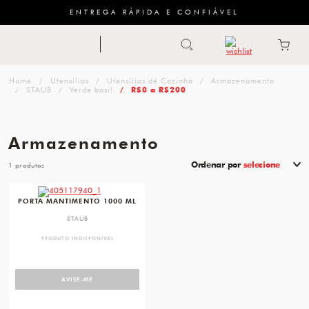
ENTREGA RÁPIDA E CONFIÁVEL
Abrir busca
ZWILLING
menu
Sugestão
Utensílios
Utensílios de Cozinha
Armazenamento
de
STAUB
Verde basil
R$0 a R$200
categoria
Armazenamento
FACAS
Ordenar por
selecione
1
TESOURAS
favorite
MESA
PORTA MANTIMENTO 1000 ML
STAUB
PANELAS
PRODUTO INDISPONÍVEL
TALHERES
AVISE-ME