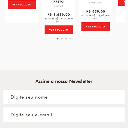
PRETO
VE
ZWILLING
VER PRODUTO
STAUB
R$ 659,00
R$ 3.659,00
ou 3x de R$ 219,66 sem
juros
ou 5x de R$ 731,80 sem
juros
VER PRODUTO
VER PRODUTO
Assine a nossa Newsletter