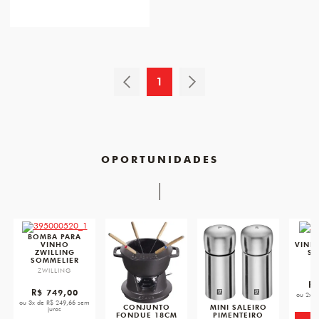
1
OPORTUNIDADES
favorite
favorite
favorite
BOMBA PARA
A
VINHO
VINH
ZWILLING
SO
SOMMELIER
Z
ZWILLING
R$
R$ 749,00
ou 2x d
ou 3x de R$ 249,66 sem
CONJUNTO
MINI SALEIRO
juros
FONDUE 18CM
PIMENTEIRO