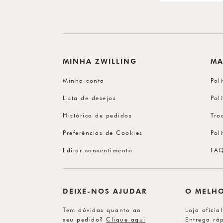
MINHA ZWILLING
MA
Minha conta
Pol
Lista de desejos
Pol
Histórico de pedidos
Tro
Preferências de Cookies
Pol
Editar consentimento
FA
DEIXE-NOS AJUDAR
O MELH
Tem dúvidas quanto ao
Loja oficia
seu pedido?
Clique aqui
Entrega ráp