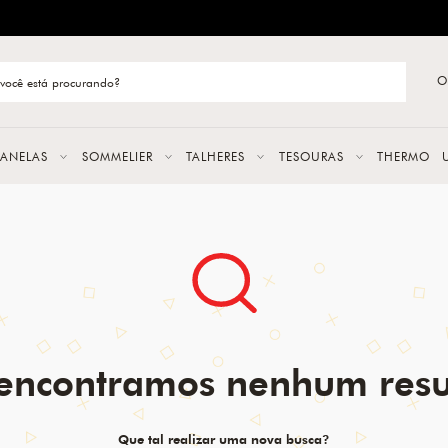
ENTREGA RÁPIDA E CONFIÁVEL
O
stão de categoria
S
PANELAS
SOMMELIER
TALHERES
TESOURAS
THERMO
URAS
LAS
ERES
encontramos nenhum resu
Que tal realizar uma nova busca?