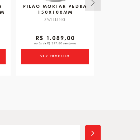
S
PILÃO MORTAR PEDRA
AER
MM
150X100MM
VINHOSZ
SOMM
ZWILLING
ZWIL
R$ 1.089,00
R$ 5
ou 5x de R$ 217,80 sem juros
ou 2x de R$ 29
VER PRODUTO
VER PR