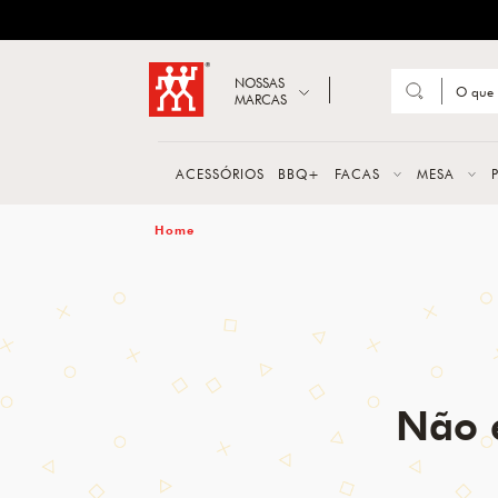
ZWILLING
Abrir busca
NOSSAS
MARCAS
Suge
FACA
ACESSÓRIOS
BBQ+
FACAS
MESA
TESO
zwilling
MESA
PANE
TALH
Não 