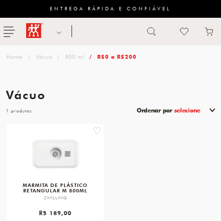
ENTREGA RÁPIDA E CONFIÁVEL
Abrir busca
ZWILLING
menu
Sugestão
Vácuo
800 ml
R$0 a R$200
de
categoria
Vácuo
FACAS
Ordenar por
selecione
1
TESOURAS
favorite
MESA
PANELAS
TALHERES
MARMITA DE PLÁSTICO
RETANGULAR M 800ML
ZWILLING
R$ 189,00