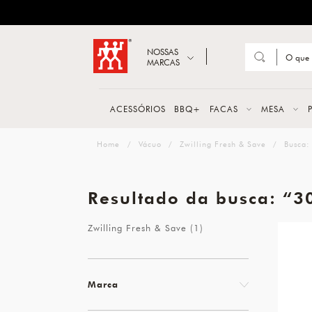
ZWILLING
Abrir busca
NOSSAS
MARCAS
Suge
FACA
ACESSÓRIOS
BBQ+
FACAS
MESA
TESO
zwilling
Vácuo
Zwilling Fresh & Save
Busca:
MESA
PANE
Resultado da busca: “3
TALH
Zwilling Fresh & Save (1)
Marca