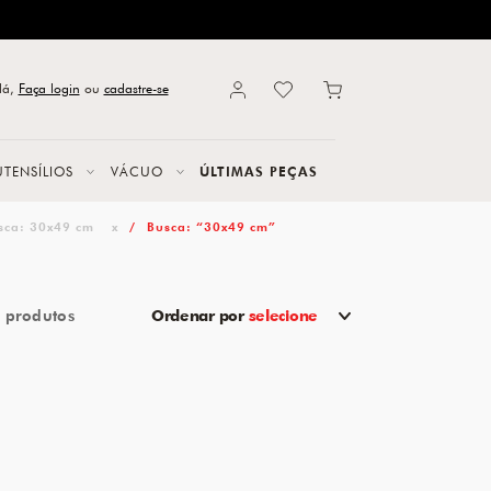
lá,
Faça login
ou
cadastre-se
UTENSÍLIOS
VÁCUO
ÚLTIMAS PEÇAS
sca: 30x49 cm
x
Busca: “30x49 cm”
1
Ordenar por
selecione