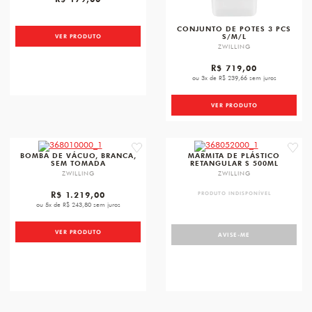
CONJUNTO DE POTES 3 PCS
S/M/L
VER PRODUTO
ZWILLING
R$ 719,00
ou 3x de R$ 239,66 sem juros
VER PRODUTO
favorite
favori
BOMBA DE VÁCUO, BRANCA,
MARMITA DE PLÁSTICO
SEM TOMADA
RETANGULAR S 500ML
ZWILLING
ZWILLING
R$ 1.219,00
PRODUTO INDISPONÍVEL
ou 5x de R$ 243,80 sem juros
VER PRODUTO
AVISE-ME