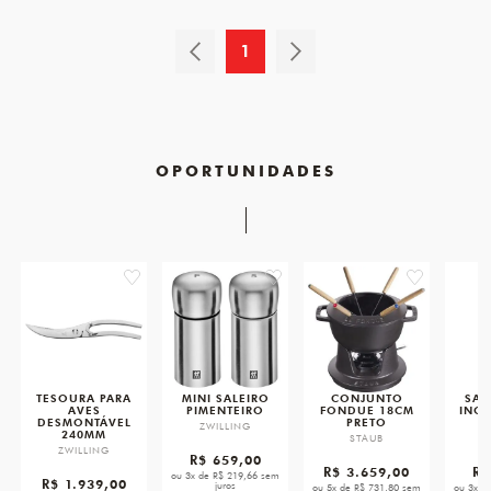
1
OPORTUNIDADES
favorite
favorite
favorite
TESOURA PARA
MINI SALEIRO
CONJUNTO
SAL
AVES
PIMENTEIRO
FONDUE 18CM
INOX
DESMONTÁVEL
PRETO
ZWILLING
240MM
STAUB
Z
ZWILLING
R$ 659,00
R$ 3.659,00
R$
ou 3x de R$ 219,66 sem
R$ 1.939,00
juros
ou 5x de R$ 731,80 sem
ou 3x d