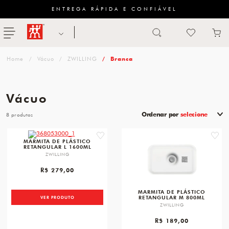
ENTREGA RÁPIDA E CONFIÁVEL
Abrir busca
ZWILLING
menu
Sugestão
Vácuo
ZWILLING
Branca
de
categoria
Vácuo
FACAS
Ordenar por
selecione
8
TESOURAS
favorite
favori
MARMITA DE PLÁSTICO
RETANGULAR L 1600ML
MESA
ZWILLING
PANELAS
R$ 279,00
TALHERES
MARMITA DE PLÁSTICO
RETANGULAR M 800ML
VER PRODUTO
ZWILLING
R$ 189,00