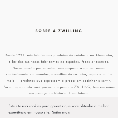
SOBRE A ZWILLING
Desde 1731, nós fabricamos produtos de cutelaria na Alemanha,
o lar dos melhores fabricantes de espadas, facas e tesouras.
Nossa paixão por cozinhar nos inspirou a aplicar nosso
conhecimento em panelas, utensílios de cozinha, copos e muito
mais — produtos que expressam o prazer em cozinhar e servir.
Portanto, quando você possui um produto ZWILLING, tem em mãos
um pedaço da história. E do futuro.
Encontre a faca, panela ou utensílio que se encaixa perfeitamente
Este site usa cookies para garantir que você obtenha a melhor
na sua cozinha.
experiência em nosso site.
Saiba mais