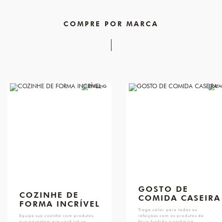
COMPRE POR MARCA
GOSTO DE
COZINHE DE
COMIDA CASEIRA
FORMA INCRÍVEL
Traga calor para todas as
Equipe sua cozinha com produtos
refeições com os produtos de
que garantam que você irá se
ferro fundido e cerâmica