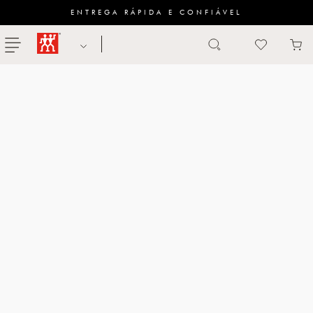
ENTREGA RÁPIDA E CONFIÁVEL
Abrir busca
ZWILLING
menu
Sugestão
de
categoria
FACAS
TESOURAS
MESA
PANELAS
TALHERES