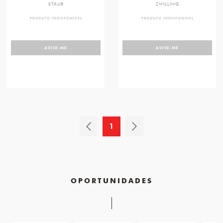
STAUB
ZWILLING
PRODUTO INDISPONÍVEL
PRODUTO INDISPONÍVEL
AVISE-ME
AVISE-ME
1
OPORTUNIDADES