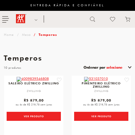
ENTREGA RÁPIDA E CONFIÁVEL
Abrir busca
ZWILLING
menu
Sugestão
Mesa
Temperos
de
categoria
Temperos
FACAS
Ordenar por
selecione
10
TESOURAS
favorite
favori
SALEIRO ELÉTRICO ZWILLING
PIMENTEIRO ELÉTRICO
ZWILLING
MESA
ZWILLING
ZWILLING
PANELAS
R$ 879,00
R$ 879,00
ou 4x de R$ 219,75 sem juros
ou 4x de R$ 219,75 sem juros
TALHERES
VER PRODUTO
VER PRODUTO