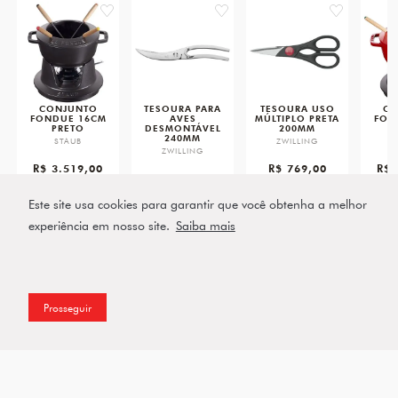
favorite
favorite
favorite
CONJUNTO
TESOURA PARA
TESOURA USO
CO
FONDUE 16CM
AVES
MÚLTIPLO PRETA
FON
PRETO
DESMONTÁVEL
200MM
240MM
STAUB
ZWILLING
ZWILLING
R$ 3.519,00
R$ 769,00
R$ 
R$ 1.939,00
ou 5x de R$ 703,80 sem
ou 3x de R$ 256,33 sem
ou 5x d
juros
juros
ou 5x de R$ 387,80 sem
juros
Este site usa cookies para garantir que você obtenha a melhor
VER PRODUTO
VER PRODUTO
VE
experiência em nosso site.
Saiba mais
VER PRODUTO
Prosseguir
Filtros
Assine a nossa Newsletter