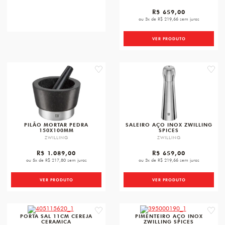
R$ 659,00
ou 3x de R$ 219,66 sem juros
VER PRODUTO
favorite
favori
PILÃO MORTAR PEDRA
SALEIRO AÇO INOX ZWILLING
150X100MM
SPICES
ZWILLING
ZWILLING
R$ 1.089,00
R$ 659,00
ou 5x de R$ 217,80 sem juros
ou 3x de R$ 219,66 sem juros
VER PRODUTO
VER PRODUTO
favorite
favori
PORTA SAL 11CM CEREJA
PIMENTEIRO AÇO INOX
CERAMICA
ZWILLING SPICES