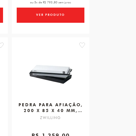
ou 5x de R$ 793,80 sem juros
VER PRODUTO
favorite
favorite
PEDRA PARA AFIAÇÃO,
200 X 85 X 40 MM,
TWIN FINISHING
ZWILLING
STONE PRO
R$ 1.359,00