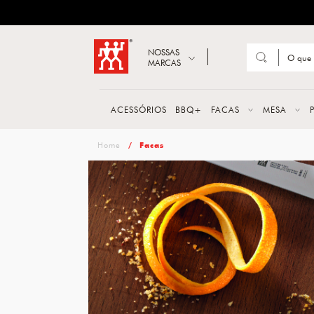
ZWILLING
Abrir busca
NOSSAS
MARCAS
Suge
FACA
ACESSÓRIOS
BBQ+
FACAS
MESA
TESO
zwilling
Facas
MESA
PANE
TALH