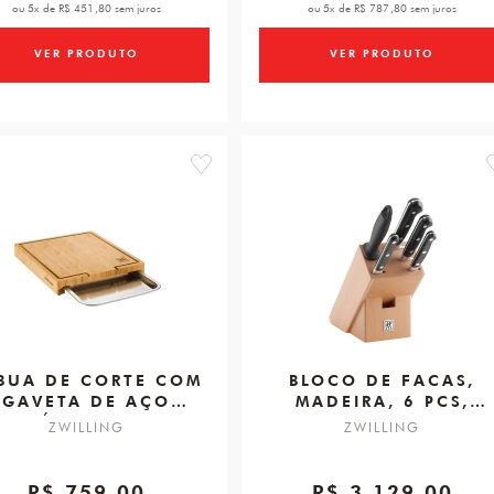
ou 5x de R$ 451,80 sem juros
ou 5x de R$ 787,80 sem juros
VER PRODUTO
VER PRODUTO
favorite
BUA DE CORTE COM
BLOCO DE FACAS,
GAVETA DE AÇO
MADEIRA, 6 PCS,
OXIDÁVEL 39CM X 30
ZWILLING
ZWILLING
ZWILLING
CM ZWILLING BBQ
PROFESSIONAL S
R$ 759,00
R$ 3.129,00