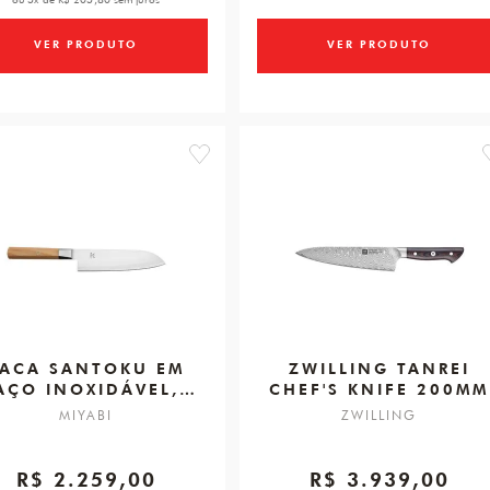
VER PRODUTO
VER PRODUTO
favorite
FACA SANTOKU EM
ZWILLING TANREI
AÇO INOXIDÁVEL,
CHEF'S KNIFE 200MM
0MM, MIYABI 4000FC
MIYABI
ZWILLING
V2
R$ 2.259,00
R$ 3.939,00