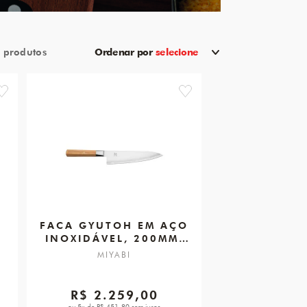
7
Ordenar por
selecione
favorite
favorite
FACA GYUTOH EM AÇO
INOXIDÁVEL, 200MM,
MIYABI 4000FC V2
MIYABI
R$ 2.259,00
ou 5x de R$ 451,80 sem juros