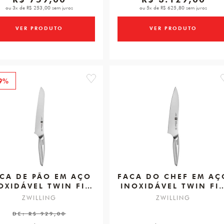
ou 3x de R$ 253,00 sem juros
ou 5x de R$ 625,80 sem juros
VER PRODUTO
VER PRODUTO
9%
favorite
CA DE PÃO EM AÇO
FACA DO CHEF EM AÇO
OXIDÁVEL TWIN FIN
INOXIDÁVEL TWIN FI
2, 200MM
2, 200MM
ZWILLING
ZWILLING
DE:
R$ 929,00