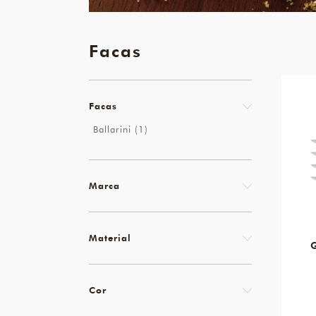
Facas
Facas
Ballarini (1)
Marca
Material
Cor