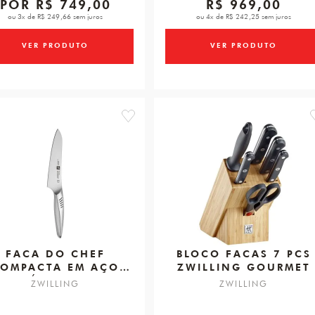
POR
R$ 749,00
R$ 969,00
ou 3x de R$ 249,66 sem juros
ou 4x de R$ 242,25 sem juros
VER PRODUTO
VER PRODUTO
favorite
FACA DO CHEF
BLOCO FACAS 7 PCS
OMPACTA EM AÇO
ZWILLING GOURMET
OXIDÁVEL TWIN FIN
ZWILLING
ZWILLING
2, 130MM