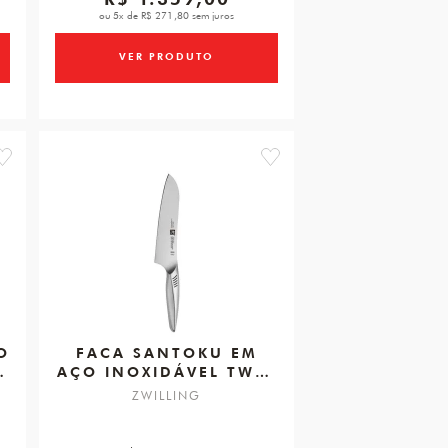
ou 5x de R$ 271,80 sem juros
VER PRODUTO
favorite
favorite
FACA SANTOKU EM
N
AÇO INOXIDÁVEL TWIN
FIN 2, 180MM
ZWILLING