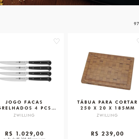
9
favorite
JOGO FACAS
TÁBUA PARA CORTAR
GRELHADOS 4 PCS
250 X 20 X 185MM
ZWILLING
ZWILLING
ZWILLING
R$ 1.029,00
R$ 239,00
ou 5x de R$ 205,80 sem juros