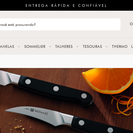
ENTREGA RÁPIDA E CONFIÁVEL
O
stão de categoria
S
PANELAS
SOMMELIER
TALHERES
TESOURAS
THERMO
URAS
LAS
ERES