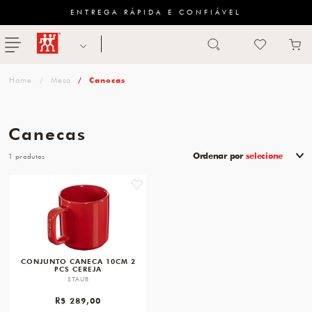
ENTREGA RÁPIDA E CONFIÁVEL
Abrir busca
ZWILLING
menu
Sugestão
Mesa
Canecas
de
categoria
Canecas
FACAS
Ordenar por
selecione
1
TESOURAS
favorite
MESA
PANELAS
TALHERES
CONJUNTO CANECA 10CM 2
PCS CEREJA
STAUB
R$ 289,00