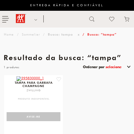
ENTREGA RÁPIDA E CONFIÁVEL
Abrir busca
ZWILLING
menu
Sugestão
Sommelier
Busca: tampa
x
Busca: “tampa”
de
categoria
Resultado da busca: “tampa”
FACAS
Ordenar por
selecione
1
TESOURAS
favorite
TAMPA PARA GARRAFA
CHAMPAGNE
MESA
ZWILLING
PANELAS
PRODUTO INDISPONÍVEL
TALHERES
AVISE-ME