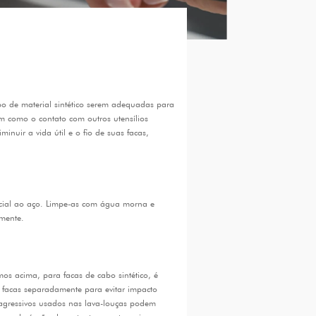
o de material sintético serem adequadas para
m como o contato com outros utensílios
nuir a vida útil e o fio de suas facas,
icial ao aço. Limpe-as com água morna e
mente.
os acima, para facas de cabo sintético, é
s facas separadamente para evitar impacto
 agressivos usados nas lava-louças podem