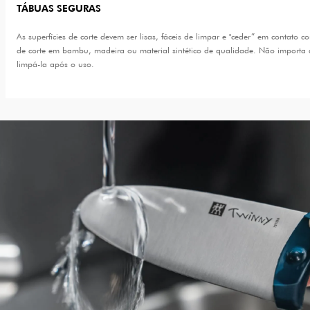
TÁBUAS SEGURAS
As superfícies de corte devem ser lisas, fáceis de limpar e "ceder” em contat
de corte em bambu, madeira ou material sintético de qualidade. Não importa qu
limpá-la após o uso.