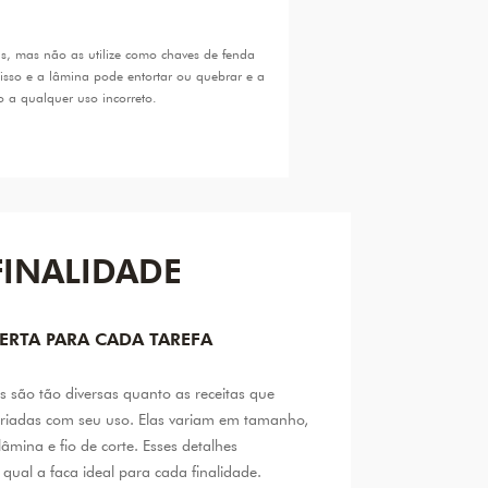
as, mas não as utilize como chaves de fenda
 isso e a lâmina pode entortar ou quebrar e a
 a qualquer uso incorreto.
FINALIDADE
ERTA PARA CADA TAREFA
 são tão diversas quanto as receitas que
riadas com seu uso. Elas variam em tamanho,
âmina e fio de corte. Esses detalhes
qual a faca ideal para cada finalidade.