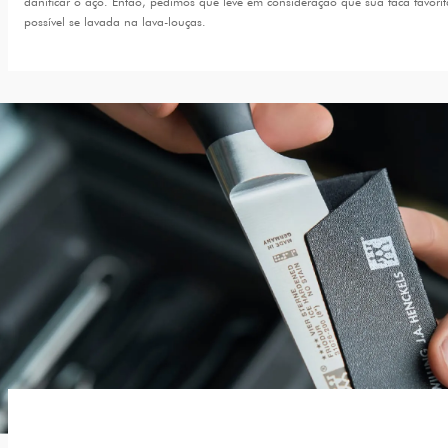
danificar o aço. Então, pedimos que leve em consideração que sua faca favori
possível se lavada na lava-louças.