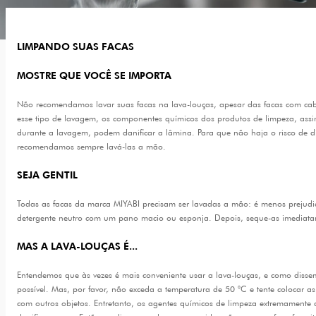
LIMPANDO SUAS FACAS
MOSTRE QUE VOCÊ SE IMPORTA
Não recomendamos lavar suas facas na lava-louças, apesar das facas com cab
esse tipo de lavagem, os componentes químicos dos produtos de limpeza, assi
durante a lavagem, podem danificar a lâmina. Para que não haja o risco de dimi
recomendamos sempre lavá-las a mão.
SEJA GENTIL
Todas as facas da marca MIYABI precisam ser lavadas a mão: é menos prejud
detergente neutro com um pano macio ou esponja. Depois, seque-as imediata
MAS A LAVA-LOUÇAS É...
Entendemos que às vezes é mais conveniente usar a lava-louças, e como dissem
possível. Mas, por favor, não exceda a temperatura de 50 °C e tente colocar a
com outros objetos. Entretanto, os agentes químicos de limpeza extremamente