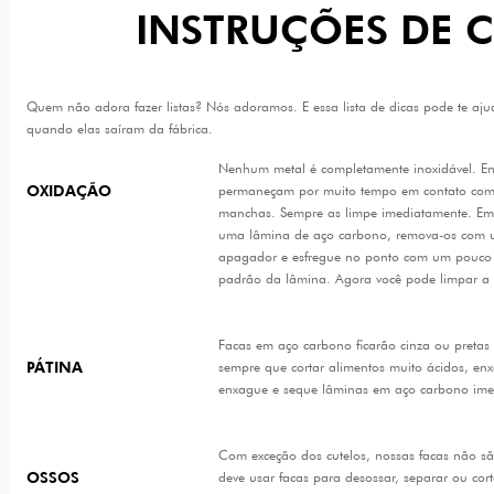
INSTRUÇÕES DE 
Quem não adora fazer listas? Nós adoramos. E essa lista de dicas pode te aj
quando elas saíram da fábrica.
Nenhum metal é completamente inoxidável. En
OXIDAÇÃO
permaneçam por muito tempo em contato com a
manchas. Sempre as limpe imediatamente. Em
uma lâmina de aço carbono, remova-os com 
apagador e esfregue no ponto com um pouco 
padrão da lâmina. Agora você pode limpar a 
Facas em aço carbono ficarão cinza ou pretas
PÁTINA
sempre que cortar alimentos muito ácidos, enx
enxague e seque lâminas em aço carbono ime
Com exceção dos cutelos, nossas facas não sã
OSSOS
deve usar facas para desossar, separar ou co