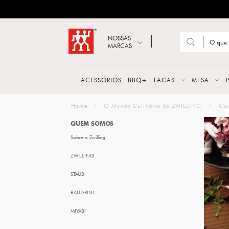
ZWILLING
Abrir busca
NOSSAS
MARCAS
Suge
FACA
ACESSÓRIOS
BBQ+
FACAS
MESA
TESO
HOME
O Mundo Culinário da ZWILLING
Cui
MESA
QUEM SOMOS
Sobre a Zwilling
PANE
ZWILLING
TALH
STAUB
BALLARINI
MIYABI