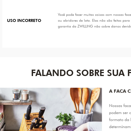
Você pode fazer muitas coisas com nossas fac
USO INCORRETO
ou abridores de lata. Elas não são feitas para
garantia da ZWILLING não cobre danos devido
FALANDO SOBRE SUA 
A FACA C
Nossas facas
podem ser c
formato da l
determinam 