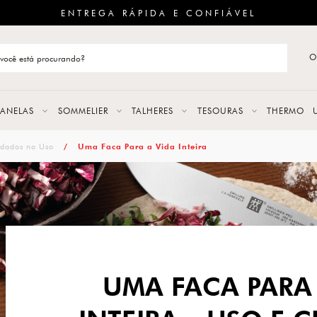
ENTREGA RÁPIDA E CONFIÁVEL
O
stão de categoria
S
PANELAS
SOMMELIER
TALHERES
TESOURAS
THERMO
URAS
dados no Uso
Uma Faca Para a Vida Inteira
LAS
ERES
UMA FACA PARA 