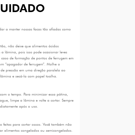
CUIDADO
udar a manter nossas facas tão afiadas como
tão, não deixe que alimentos ácidos
 lâmina, pois isso pode ocasionar leves
 caso de formação de pontos de ferrugem em
um “apagador de ferrugem”. Molhe o
de pressão em uma direção paralela ao
lâmina e secá-la com papel toalha.
 com o tempo. Para minimizar essa pátina,
ague, limpe a lâmina e volte a cortar. Sempre
diatamente após o uso.
o feitas para cortar ossos. Você também não
rtar alimentos congelados ou semicongelados.