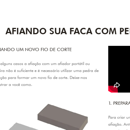
AFIANDO SUA FACA COM PE
IANDO UM NOVO FIO DE CORTE
alguns casos a afiação com um afiador portátil ou
ira não é suficiente e é necessário utilizar uma pedra de
ação para formar um novo fio de corte. Deixe-nos
trar a você como.
1. PREPA
Para criar u
afiação. An