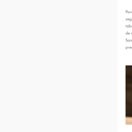
Par
seg
táb
de 
San
pre