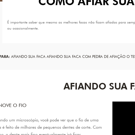
COMO AFIAR SUA
É importante saber que mesmo as melhores facas não ficam afiadas para semp
ou ocasionalmente.
 PARA:
AFIANDO SUA FACA
AFIANDO SUA FACA COM PEDRA DE AFIAÇÃO
O TE
AFIANDO SUA 
NOVE O FIO
ndo um microscópio, você pode ver que o fio de uma
a é feito de milhares de pequenos dentes de corte. Com
so, o dente mais fino eventualmente irá ficar