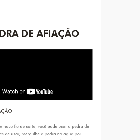
DRA DE AFIAÇÃO
RAÇÃO
m novo fio de corte, você pode usar a pedra de
tes de usar, mergulhe a pedra na água por