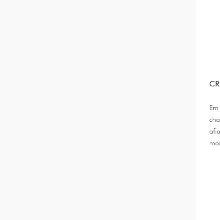
CR
Em 
cha
afi
mos