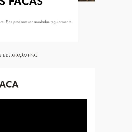
S FACAS
re. Elas precisam ser amoladas regularmente
STE DE AFIAÇÃO FINAL
FACA