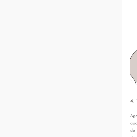
4.
Ago
apo
de 