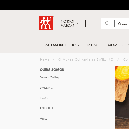
ZWILLING
Abrir busca
NOSSAS
MARCAS
Suge
FACA
ACESSÓRIOS
BBQ+
FACAS
MESA
TESO
HOME
O Mundo Culinário da ZWILLING
Cui
MESA
QUEM SOMOS
Sobre a Zwilling
PANE
ZWILLING
TALH
STAUB
BALLARINI
MIYABI