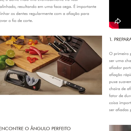
alinhado, resultando em uma faca cega. É importante
linhar os dentes regularmente com a afiação para
ovar o fio de corte.
1. PREPA
O primeiro 
ser uma chai
afiador port
afiação rápi
puxe suavem
chaira de af
fator de du
coisa import
ser afiadas 
 ENCONTRE O ÂNGULO PERFEITO