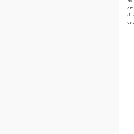
da 
cim
doi
cin