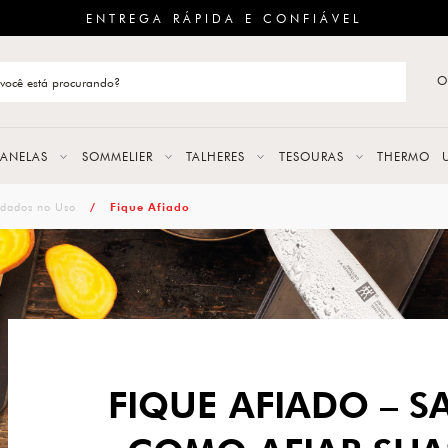
ENTREGA RÁPIDA E CONFIÁVEL
O
stão de categoria
S
PANELAS
SOMMELIER
TALHERES
TESOURAS
THERMO
URAS
dados no Uso
Fique Afiado
LAS
ERES
FIQUE AFIADO – S