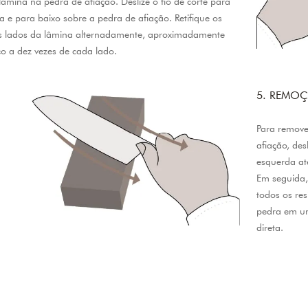
lâmina na pedra de afiação. Deslize o fio de corte para
a e para baixo sobre a pedra de afiação. Retifique os
s lados da lâmina alternadamente, aproximadamente
co a dez vezes de cada lado.
5. REMOÇ
Para remove
afiação, des
esquerda até
Em seguida,
todos os re
pedra em um 
direta.