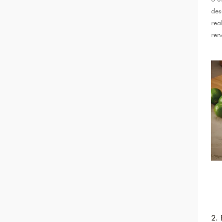
des
rea
ren
2.