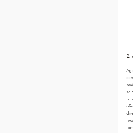
2.
Ago
com
ped
se 
pol
afi
dir
toc
tom