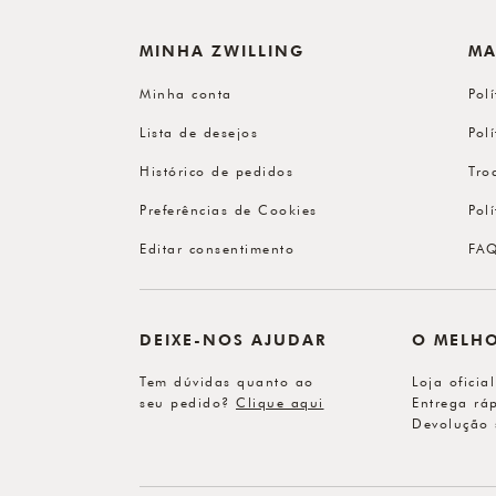
MINHA ZWILLING
MA
Minha conta
Pol
Lista de desejos
Pol
Histórico de pedidos
Tro
Preferências de Cookies
Pol
Editar consentimento
FA
DEIXE-NOS AJUDAR
O MELH
Tem dúvidas quanto ao
Loja oficia
seu pedido?
Clique aqui
Entrega ráp
Devolução 