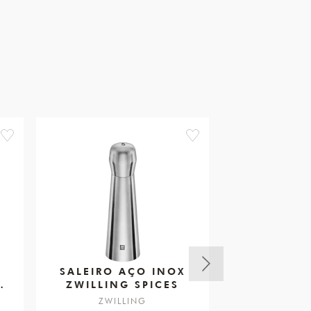
favorite
favorite
SALEIRO AÇO INOX
TESOU
ZWILLING SPICES
MÚLTIPL
20
ZWILLING
ZWIL