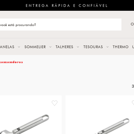
ENTREGA RÁPIDA E CONFIÁVEL
O
stão de categoria
S
PANELAS
SOMMELIER
TALHERES
TESOURAS
THERMO
URAS
scascadores
LAS
ERES
favorite