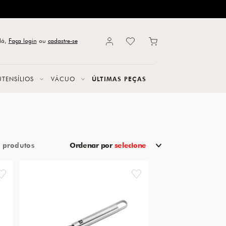
lá,
Faça login
ou
cadastre-se
UTENSÍLIOS
VÁCUO
ÚLTIMAS PEÇAS
3
Ordenar por
selecione
favorite
favorite