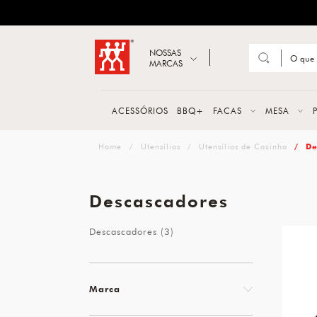
ZWILLING
Abrir busca
NOSSAS
MARCAS
Suge
FACA
ACESSÓRIOS
BBQ+
FACAS
MESA
TESO
zwilling
Utensílios
Utensílios de Cozinha
De
MESA
PANE
Descascadores
TALH
Descascadores (3)
Marca