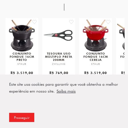
favorite
favorite
favorite
CONJUNTO
TESOURA USO
CONJUNTO
CO
FONDUE 16CM
MÚLTIPLO PRETA
FONDUE 16CM
FON
PRETO
200MM
CEREJA
STAUB
ZWILLING
STAUB
R$ 3.519,00
R$ 769,00
R$ 3.519,00
R$ 
ou 5x de R$ 703,80 sem
ou 3x de R$ 256,33 sem
ou 5x de R$ 703,80 sem
ou 5x d
juros
juros
juros
Este site usa cookies para garantir que você obtenha a melhor
VER PRODUTO
VER PRODUTO
VER PRODUTO
VE
experiência em nosso site.
Saiba mais
Prosseguir
Filtros