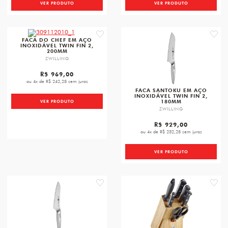
VER PRODUTO
VER PRODUTO
favorite
favori
FACA DO CHEF EM AÇO
INOXIDÁVEL TWIN FIN 2,
200MM
ZWILLING
R$ 969,00
ou 4x de R$ 242,25 sem juros
FACA SANTOKU EM AÇO
INOXIDÁVEL TWIN FIN 2,
180MM
VER PRODUTO
ZWILLING
R$ 929,00
ou 4x de R$ 232,25 sem juros
VER PRODUTO
favorite
favori