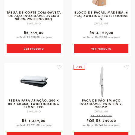
TÁBUA DE CORTE COM GAVETA
BLOCO DE FACAS, MADEIRA, 6
DE AÇO INOXIDÁVEL 39CM X
PCS, ZWILLING PROFESSIONAL
30 CM ZWILLING BBQ
S
ZWILLING
ZWILLING
R$ 759,00
R$ 3.129,00
ou 3x de R$ 253,00 sem juros
ou 5x de R$ 625,80 sem juros
VER PRODUTO
VER PRODUTO
-19%
favorite
favori
PEDRA PARA AFIAÇÃO, 200 X
FACA DE PÃO EM AÇO
85 X 40 MM, TWIN FINISHING
INOXIDÁVEL TWIN FIN 2,
STONE PRO
200MM
ZWILLING
ZWILLING
DE:
R$ 929,00
R$ 1.359,00
POR
R$ 749,00
ou 5x de R$ 271,80 sem juros
ou 3x de R$ 249,66 sem juros