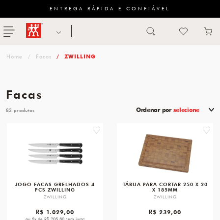
ENTREGA RÁPIDA E CONFIÁVEL
Abrir busca
ZWILLING
menu
Sugestão
Facas
ZWILLING
de
categoria
Facas
FACAS
Ordenar por
selecione
83
TESOURAS
favorite
favori
MESA
PANELAS
TALHERES
JOGO FACAS GRELHADOS 4
TÁBUA PARA CORTAR 250 X 20
PCS ZWILLING
X 185MM
ZWILLING
ZWILLING
R$ 1.029,00
R$ 239,00
ou 5x de R$ 205,80 sem juros