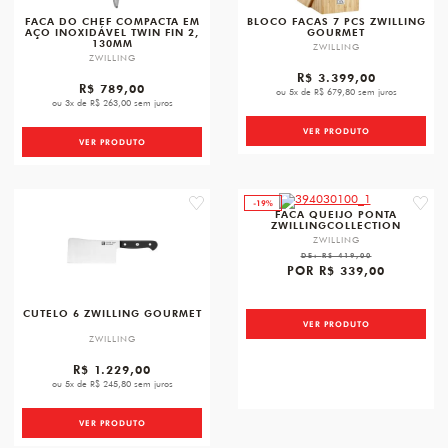
FACA DO CHEF COMPACTA EM
BLOCO FACAS 7 PCS ZWILLING
AÇO INOXIDÁVEL TWIN FIN 2,
GOURMET
130MM
ZWILLING
ZWILLING
R$ 3.399,00
R$ 789,00
ou 5x de R$ 679,80 sem juros
ou 3x de R$ 263,00 sem juros
VER PRODUTO
VER PRODUTO
-19%
favorite
favori
FACA QUEIJO PONTA
ZWILLINGCOLLECTION
ZWILLING
DE:
R$ 419,00
POR
R$ 339,00
CUTELO 6 ZWILLING GOURMET
VER PRODUTO
ZWILLING
R$ 1.229,00
ou 5x de R$ 245,80 sem juros
VER PRODUTO