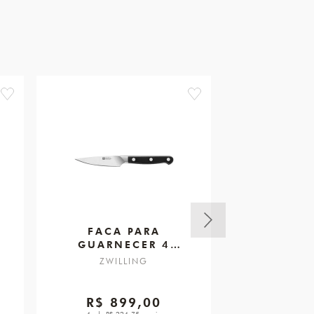
favorite
favorite
2
FACA PARA
FACA GUA
GUARNECER 4
ZWILLIN
ZWILLING PRO
ZWILLING
ZWIL
R$ 899,00
R$ 6