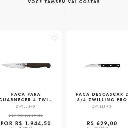
VOCÊ TAMBÉM VAI GOSTAR
favorite
FACA PARA
FACA DESCASCAR 
GUARNECER 4 TWIN
3/4 ZWILLING PRO
1731
ZWILLING
ZWILLING
DE:
R$ 3.889,00
POR
R$ 1.944,50
R$ 629,00