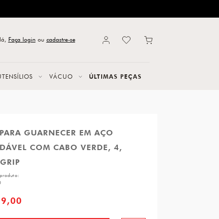
lá,
Faça login
ou
cadastre-se
UTENSÍLIOS
VÁCUO
ÚLTIMAS PEÇAS
 PARA GUARNECER EM AÇO
DÁVEL COM CABO VERDE, 4,
GRIP
produto:
0
69,00