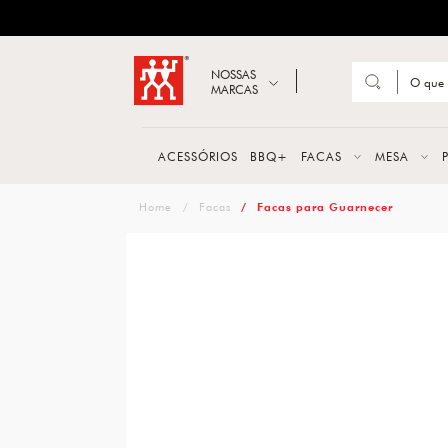
ZWILLING
Abrir busca
NOSSAS
MARCAS
Suge
FACA
ACESSÓRIOS
BBQ+
FACAS
MESA
TESO
zwilling
Facas
Facas para Guarnecer
MESA
PANE
TALH