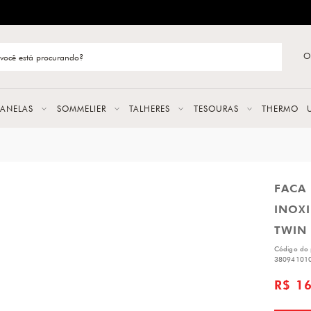
ENTREGA RÁPIDA E CONFIÁVEL
O
stão de categoria
S
PANELAS
SOMMELIER
TALHERES
TESOURAS
THERMO
URAS
FACA
LAS
INOXI
ERES
TWIN 
Código do 
38094101
R$ 1