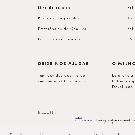
Lista de desejos
Pol
Histórico de pedidos
Tro
Preferências de Cookies
Pol
Editar consentimento
FA
DEIXE-NOS AJUDAR
O MELH
Tem dúvidas quanto ao
Loja oficia
seu pedido?
Clique aqui
Entrega ráp
Devolução 
Powered by
Esta loja online é operada p
é total e exclusivamente re
Este site usa cookies para garantir que você obtenha a melhor expe