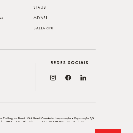
STAUB
os
MIYABI
BALLARINI
REDES SOCIAIS
o Zwilling no Brasil. VAA Brasil Comércio, Importação e Exportação S/A
elo, 1855 - 14º - Vila Olímpia - CEP: 04548-903 - São Paulo-SP.