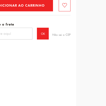
DICIONAR AO CARRINHO
Favorito
 o frete
OK
Não sei o CEP