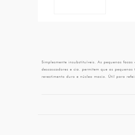
Simplesmente insubstituíveis. As pequenas faca
descascadores e cia. permitem que as pequenas t
revestimento duro e núcleo macio. Útil para refe