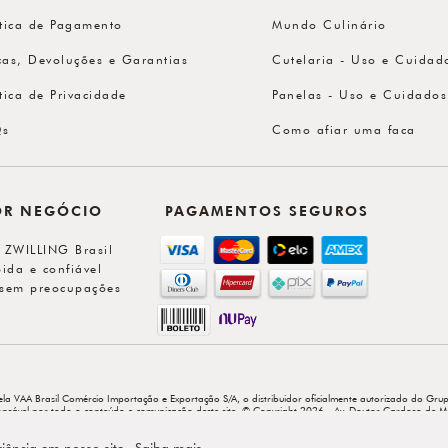
ítica de Pagamento
Mundo Culinário
cas, Devoluções e Garantias
Cutelaria - Uso e Cuidad
ítica de Privacidade
Panelas - Uso e Cuidados
Qs
Como afiar uma faca
OR NEGÓCIO
PAGAMENTOS SEGUROS
l ZWILLING Brasil
ida e confiável
sem preocupações
ela VAA Brasil Comércio Importação e Exportação S/A, o distribuidor oficialmente autorizado do Grup
sponsável por todo o conteúdo e comunicação deste site. © Copyright 2026 - Av. Doutor Cardoso de M
riência em nosso site.
Saiba mais