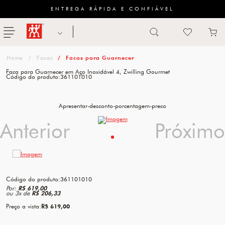
ENTREGA RÁPIDA E CONFIÁVEL
Abrir busca
ZWILLING
menu
Sugestão
Facas
Facas para Guarnecer
de
Faca para Guarnecer em Aço Inoxidável 4, Zwilling Gourmet
Código do produto:
361101010
categoria
FACAS
Apresentar-desconto-porcentagem-preco
Anterior
Anterior
Próximo
Próximo
TESOURAS
MESA
PANELAS
Código do produto:
361101010
TALHERES
Por:
R$ 619,00
ou
3
x
de
R$ 206,33
Preço a vista:
R$ 619,00