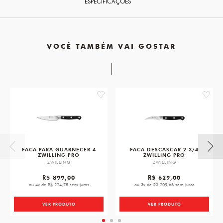
ESPECIFICAÇÕES
VOCÊ TAMBÉM VAI GOSTAR
favorite
favorit
FACA PARA GUARNECER 4
FACA DESCASCAR 2 3/4
ZWILLING PRO
ZWILLING PRO
ZWILLING
ZWILLING
R$ 899,00
R$ 629,00
ou 4x de R$ 224,75 sem juros
ou 3x de R$ 209,66 sem juros
VER PRODUTO
VER PRODUTO