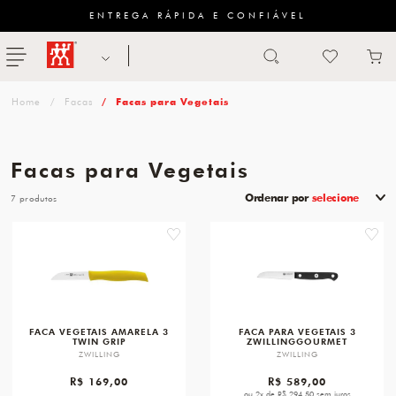
ENTREGA RÁPIDA E CONFIÁVEL
Abrir busca
ZWILLING
menu
Sugestão
Facas
Facas para Vegetais
de
categoria
Facas para Vegetais
FACAS
Ordenar por
selecione
7
TESOURAS
favorite
favori
MESA
PANELAS
TALHERES
FACA VEGETAIS AMARELA 3
FACA PARA VEGETAIS 3
TWIN GRIP
ZWILLINGGOURMET
ZWILLING
ZWILLING
R$ 169,00
R$ 589,00
ou 2x de R$ 294,50 sem juros