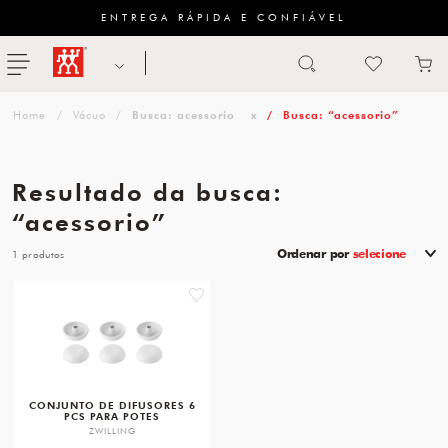
ENTREGA RÁPIDA E CONFIÁVEL
Abrir busca
ZWILLING
menu
Sugestão
Vácuo
Busca: acessorio
x
Busca: “acessorio”
de
categoria
Resultado da busca:
FACAS
“acessorio”
TESOURAS
Ordenar por
selecione
1
MESA
favorite
PANELAS
TALHERES
CONJUNTO DE DIFUSORES 6
PCS PARA POTES
ZWILLING