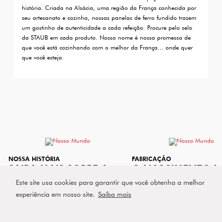
história. Criada na Alsácia, uma região da França conhecida por
seu artesanato e cozinha, nossas panelas de ferro fundido trazem
um gostinho de autenticidade a cada refeição. Procure pelo selo
da STAUB em cada produto. Nosso nome é nossa promessa de
que você está cozinhando com o melhor da França… onde quer
que você esteja.
NOSSA HISTÓRIA
FABRICAÇÃO
SAIBA MAIS SOBRE A
O NASCIMENTO D
HISTÓRIA DA MARCA
UMA CAÇAROLA D
Este site usa cookies para garantir que você obtenha a melhor
STAUB
FERRO FUNDIDO 
experiência em nosso site.
Saiba mais