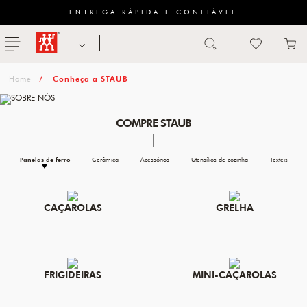
ENTREGA RÁPIDA E CONFIÁVEL
Abrir busca
ZWILLING
menu
Sugestão
Conheça a STAUB
de
categoria
COMPRE STAUB
FACAS
Panelas de ferro
Cerâmica
Acessórios
Utensílios de cozinha
Texteis
TESOURAS
MESA
CAÇAROLAS
GRELHA
PANELAS
TALHERES
FRIGIDEIRAS
MINI-CAÇAROLAS