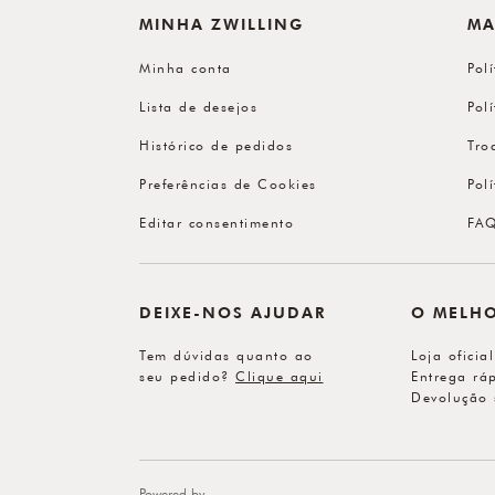
MINHA ZWILLING
MA
Minha conta
Pol
Lista de desejos
Pol
Histórico de pedidos
Tro
Preferências de Cookies
Pol
Editar consentimento
FA
DEIXE-NOS AJUDAR
O MELH
Tem dúvidas quanto ao
Loja oficia
seu pedido?
Clique aqui
Entrega ráp
Devolução 
Powered by