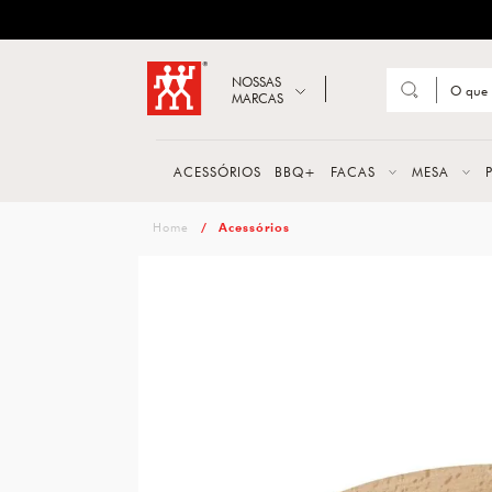
ZWILLING
Abrir busca
NOSSAS
MARCAS
Suge
FACA
ACESSÓRIOS
BBQ+
FACAS
MESA
TESO
zwilling
Acessórios
MESA
PANE
TALH