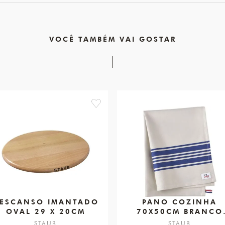
VOCÊ TAMBÉM VAI GOSTAR
favorite
ESCANSO IMANTADO
PANO COZINHA
OVAL 29 X 20CM
70X50CM BRANCO
AZUL
STAUB
STAUB