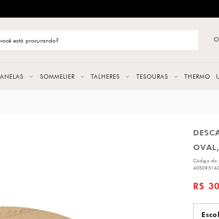
ENTREGA RÁPIDA E CONFIÁVEL
O
stão de categoria
S
PANELAS
SOMMELIER
TALHERES
TESOURAS
THERMO
URAS
DESC
LAS
OVAL,
ERES
Código do 
40509516
R$ 3