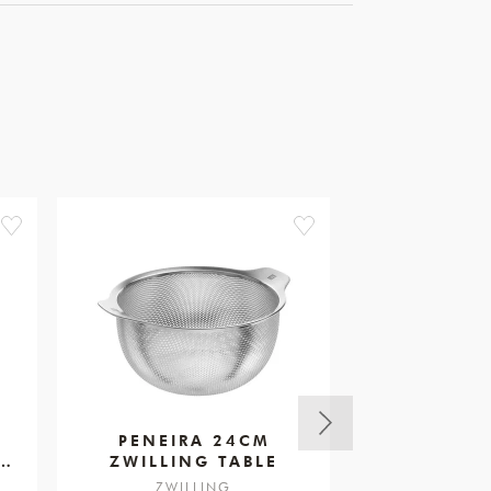
favorite
favorite
PENEIRA 24CM
PANO C
ZWILLING TABLE
70X50CM
CI
ZWILLING
STA