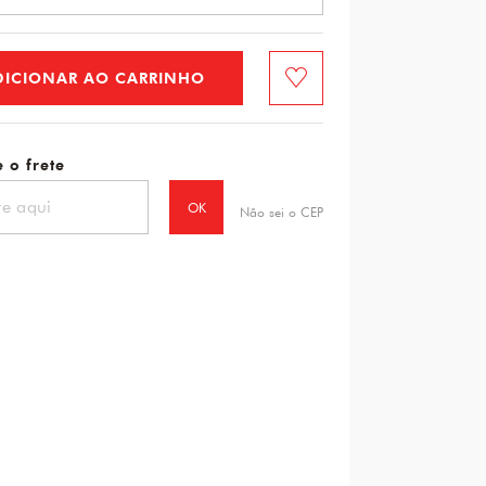
DICIONAR AO CARRINHO
Favorito
 o frete
OK
Não sei o CEP