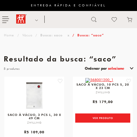
ENTREGA RÁPIDA E CONFIÁVEL
Abrir busca
ZWILLING
menu
Sugestão
Vácuo
Busca: saco
x
Busca: “saco”
de
categoria
Resultado da busca: “saco”
FACAS
Ordenar por
selecione
5
TESOURAS
favorite
favori
SACO À VÁCUO, 10 PCS S, 20
X 23 CM
MESA
ZWILLING
PANELAS
R$ 179,00
TALHERES
SACO À VÁCUO, 3 PCS L, 30 X
49 CM
VER PRODUTO
ZWILLING
R$ 109,00