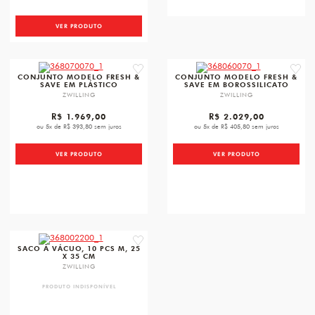
VER PRODUTO
favorite
favori
CONJUNTO MODELO FRESH &
CONJUNTO MODELO FRESH &
SAVE EM PLÁSTICO
SAVE EM BOROSSILICATO
ZWILLING
ZWILLING
R$ 1.969,00
R$ 2.029,00
ou 5x de R$ 393,80 sem juros
ou 5x de R$ 405,80 sem juros
VER PRODUTO
VER PRODUTO
favorite
SACO À VÁCUO, 10 PCS M, 25
X 35 CM
ZWILLING
PRODUTO INDISPONÍVEL