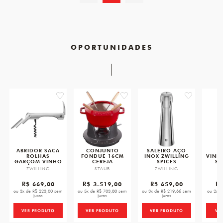
OPORTUNIDADES
favorite
favorite
favorite
ABRIDOR SACA
CONJUNTO
SALEIRO AÇO
A
ROLHAS
FONDUE 16CM
INOX ZWILLING
VINH
GARÇOM VINHO
CEREJA
SPICES
SO
ZWILLING
STAUB
ZWILLING
Z
R$ 669,00
R$ 3.519,00
R$ 659,00
R$
ou 3x de R$ 223,00 sem
ou 5x de R$ 703,80 sem
ou 3x de R$ 219,66 sem
ou 2x d
juros
juros
juros
VER PRODUTO
VER PRODUTO
VER PRODUTO
VE