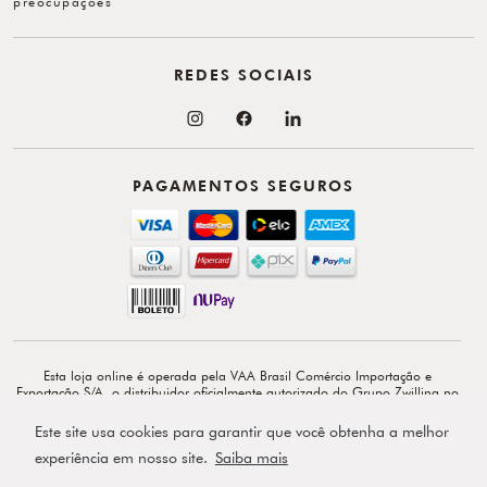
preocupações
REDES SOCIAIS
PAGAMENTOS SEGUROS
Esta loja online é operada pela VAA Brasil Comércio Importação e
Exportação S/A, o distribuidor oficialmente autorizado do Grupo Zwilling no
Brasil. VAA Brasil Comércio, Importação e Exportação S/A é total e
exclusivamente responsável por todo o conteúdo e comunicação deste site. ©
Este site usa cookies para garantir que você obtenha a melhor
Copyright 2026 - Av. Doutor Cardoso de Melo, 1855 - 14º - Vila Olímpia -
CEP: 04548-903 - São Paulo-SP.
experiência em nosso site.
Saiba mais
Powered by