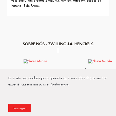
você possui um produto ZWILLING, tem em mãos um pedaço da
história. E do futuro.
SOBRE NÓS - ZWILLING J.A. HENCKELS
NOSSA HISTÓRIA
FABRICAÇÃO
SAIBA MAIS SOBRE A
MANUFATURA DA
Este site usa cookies para garantir que você obtenha a melhor
HISTÓRIA DA MARCA
CUTELARIA ZWILL
ZWILLING
experiência em nosso site.
Saiba mais
Prosseguir