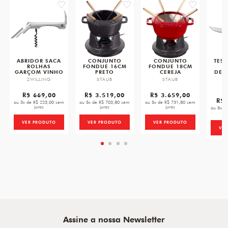
favorite
favorite
favorite
ABRIDOR SACA
CONJUNTO
CONJUNTO
TES
ROLHAS
FONDUE 16CM
FONDUE 18CM
GARÇOM VINHO
PRETO
CEREJA
DES
ZWILLING
STAUB
STAUB
Z
R$ 669,00
R$ 3.519,00
R$ 3.659,00
R$ 
ou 3x de R$ 223,00 sem
ou 5x de R$ 703,80 sem
ou 5x de R$ 731,80 sem
juros
juros
juros
ou 5x d
VER PRODUTO
VER PRODUTO
VER PRODUTO
VE
Assine a nossa Newsletter