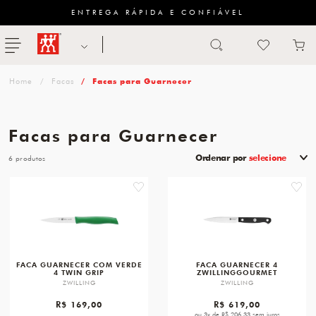
ENTREGA RÁPIDA E CONFIÁVEL
Abrir busca
ZWILLING
menu
Sugestão
Facas
Facas para Guarnecer
de
categoria
Facas para Guarnecer
FACAS
Ordenar por
selecione
6
TESOURAS
favorite
favori
MESA
PANELAS
TALHERES
FACA GUARNECER COM VERDE
FACA GUARNECER 4
4 TWIN GRIP
ZWILLINGGOURMET
ZWILLING
ZWILLING
R$ 169,00
R$ 619,00
ou 3x de R$ 206,33 sem juros