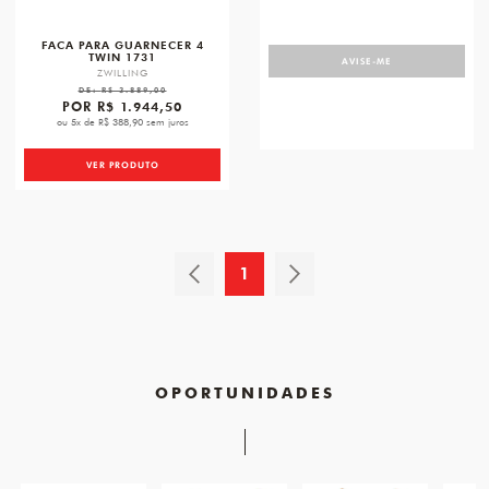
FACA PARA GUARNECER 4
TWIN 1731
AVISE-ME
ZWILLING
DE:
R$ 3.889,00
POR
R$ 1.944,50
ou 5x de R$ 388,90 sem juros
VER PRODUTO
1
OPORTUNIDADES