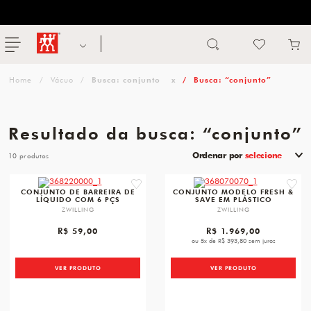
ENTREGA RÁPIDA E CONFIÁVEL
Abrir busca
ZWILLING
menu
Sugestão
Vácuo
Busca: conjunto
x
Busca: “conjunto”
de
categoria
Resultado da busca: “conjunto”
FACAS
Ordenar por
selecione
10
TESOURAS
favorite
favori
CONJUNTO DE BARREIRA DE
CONJUNTO MODELO FRESH &
LÍQUIDO COM 6 PÇS
SAVE EM PLÁSTICO
MESA
ZWILLING
ZWILLING
PANELAS
R$ 59,00
R$ 1.969,00
ou 5x de R$ 393,80 sem juros
TALHERES
VER PRODUTO
VER PRODUTO