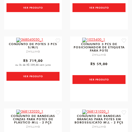
VER PRODUTO
VER PRODUTO
favorite
favori
CONJUNTO DE POTES 3 PCS
CONJUNTO 3 PCS DE
S/M/L
POSICIONADOR DE ETIQUETA
PARA POTE
ZWILLING
ZWILLING
R$ 719,00
R$ 59,00
ou 3x de R$ 239,66 sem juros
VER PRODUTO
VER PRODUTO
favorite
favori
CONJUNTO DE BANDEJAS
CONJUNTO DE BANDEJAS
CINZAS PARA POTES DE
BRANCAS PARA POTES EM
PLÁSTICO M\L - 2 PÇS
BOROSSILICATO M\L - 2 PÇS
ZWILLING
ZWILLING