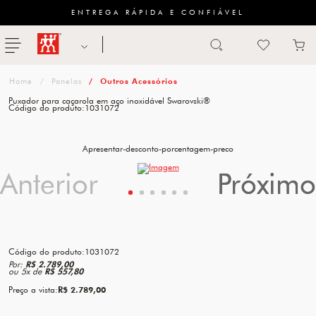
ENTREGA RÁPIDA E CONFIÁVEL
Abrir busca
ZWILLING
menu
Sugestão
Panelas
Outros Acessórios
de
Puxador para caçarola em aço inoxidável Swarovski®
Código do produto:
1031072
categoria
FACAS
Apresentar-desconto-porcentagem-preco
Anterior
Anterior
Próximo
Próximo
TESOURAS
MESA
PANELAS
Código do produto:
1031072
TALHERES
Por:
R$ 2.789,00
ou
5
x
de
R$ 557,80
Preço a vista:
R$ 2.789,00