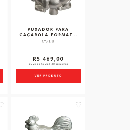
PUXADOR PARA
CAÇAROLA FORMATO
VACA
STAUB
R$ 469,00
ou 2x de R$ 234,50 sem juros
VER PRODUTO
favorite
favorite