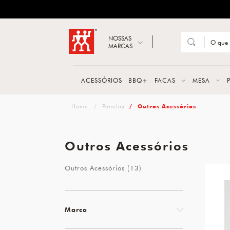
ZWILLING
Abrir busca
NOSSAS
MARCAS
Suge
FACA
ACESSÓRIOS
BBQ+
FACAS
MESA
TESO
zwilling
Panelas
Outros Acessórios
MESA
PANE
Outros Acessórios
TALH
Outros Acessórios (13)
Marca