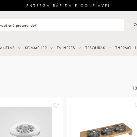
ENTREGA RÁPIDA E CONFIÁVEL
O
stão de categoria
S
PANELAS
SOMMELIER
TALHERES
TESOURAS
THERMO
URAS
LAS
1
ERES
favorite