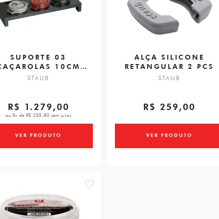
SUPORTE 03
ALÇA SILICONE
CAÇAROLAS 10CM
RETANGULAR 2 PCS
42X16X5CM
STAUB
STAUB
R$ 1.279,00
R$ 259,00
ou 5x de R$ 255,80 sem juros
VER PRODUTO
VER PRODUTO
favorite