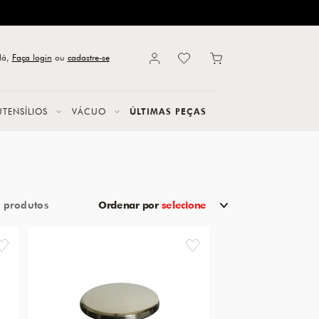
lá,
Faça login
ou
cadastre-se
UTENSÍLIOS
VÁCUO
ÚLTIMAS PEÇAS
3
Ordenar por
selecione
favorite
favorite