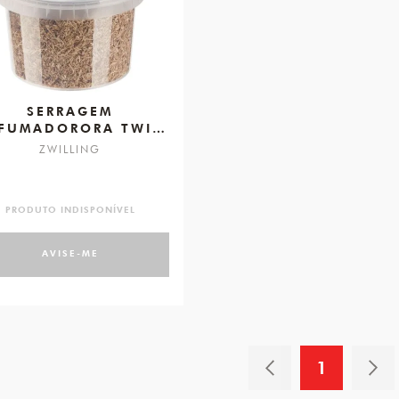
SERRAGEM
FUMADORORA TWIN
SPECIALS
ZWILLING
PRODUTO INDISPONÍVEL
AVISE-ME
1