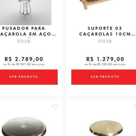
PUXADOR PARA
SUPORTE 03
AÇAROLA EM AÇO
CAÇAROLAS 10CM
INOXIDÁVEL
42X16X5CM
STAUB
STAUB
SWAROVSKI®
R$ 2.789,00
R$ 1.279,00
ou 5x de R$ 557,80 sem juros
ou 5x de R$ 255,80 sem juros
VER PRODUTO
VER PRODUTO
favorite