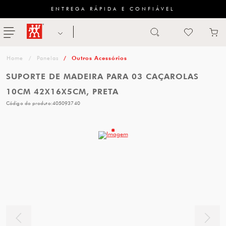
ENTREGA RÁPIDA E CONFIÁVEL
Abrir busca
ZWILLING
menu
Sugestão
Panelas
Outros Acessórios
de
SUPORTE DE MADEIRA PARA 03 CAÇAROLAS
categoria
10CM 42X16X5CM, PRETA
Código do produto:
405093740
FACAS
TESOURAS
MESA
PANELAS
TALHERES