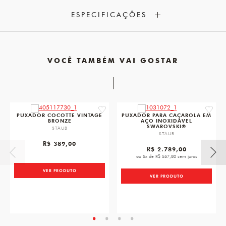
ESPECIFICAÇÕES
VOCÊ TAMBÉM VAI GOSTAR
favorite
favorit
PUXADOR COCOTTE VINTAGE
PUXADOR PARA CAÇAROLA EM
BRONZE
AÇO INOXIDÁVEL
SWAROVSKI®
STAUB
STAUB
R$ 389,00
R$ 2.789,00
ou 5x de R$ 557,80 sem juros
VER PRODUTO
VER PRODUTO