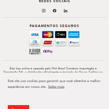
REDES SOCIAIS
PAGAMENTOS SEGUROS
Esta loja online é operada pela VAA Brasil Comércio Importação e
Exportação S/A, o distribuidor oficialmente autorizado do Grupo Zwilling no
Brasil. VAA Brasil Comércio, Importação e Exportação S/A é total e
exclusivamente responsável por todo o conteúdo e comunicação deste site. ©
Este site usa cookies para garantir que você obtenha a melhor
Copyright 2026 - Av. Doutor Cardoso de Melo, 1855 - 14º - Vila Olímpia -
CEP: 04548-903 - São Paulo-SP.
experiência em nosso site.
Saiba mais
Powered by
Prosseguir