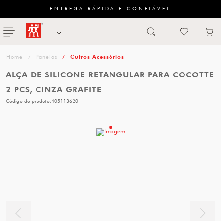
ENTREGA RÁPIDA E CONFIÁVEL
Abrir busca
ZWILLING
menu
Sugestão
Panelas
Outros Acessórios
de
ALÇA DE SILICONE RETANGULAR PARA COCOTTE
categoria
2 PCS, CINZA GRAFITE
Código do produto:
405113620
FACAS
TESOURAS
MESA
PANELAS
TALHERES