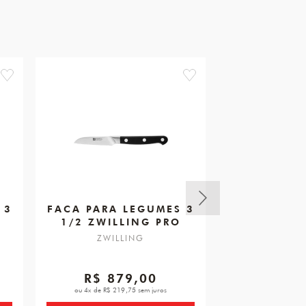
favorite
favorite
 3
FACA PARA LEGUMES 3
FACA DES
1/2 ZWILLING PRO
3
ZWILLIN
ZWILLING
ZWIL
R$ 879,00
R$ 5
ou 4x de R$ 219,75 sem juros
ou 2x de R$ 29