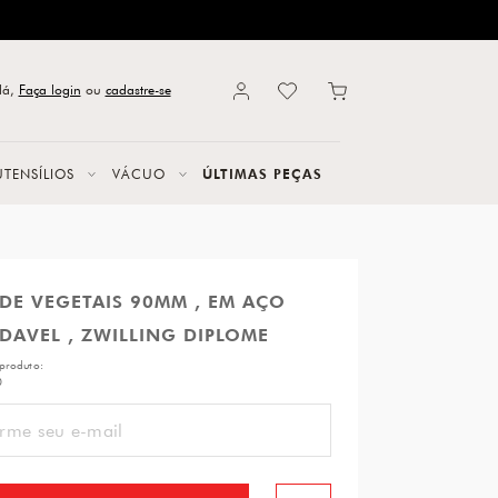
lá,
Faça login
ou
cadastre-se
UTENSÍLIOS
VÁCUO
ÚLTIMAS PEÇAS
DE VEGETAIS 90MM , EM AÇO
DAVEL , ZWILLING DIPLOME
produto:
0