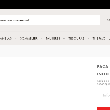
ENTREGA RÁPIDA E CONFIÁVEL
O
stão de categoria
S
PANELAS
SOMMELIER
TALHERES
TESOURAS
THERMO
URAS
FACA 
LAS
INOXI
ERES
Código do 
54200091