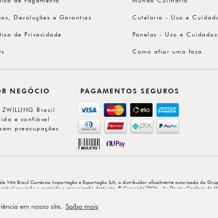
cas, Devoluções e Garantias
Cutelaria - Uso e Cuidad
ítica de Privacidade
Panelas - Uso e Cuidados
Qs
Como afiar uma faca
OR NEGÓCIO
PAGAMENTOS SEGUROS
l ZWILLING Brasil
ida e confiável
sem preocupações
ela VAA Brasil Comércio Importação e Exportação S/A, o distribuidor oficialmente autorizado do Grup
sponsável por todo o conteúdo e comunicação deste site. © Copyright 2026 - Av. Doutor Cardoso de M
riência em nosso site.
Saiba mais