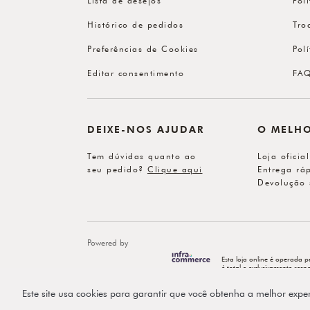
Histórico de pedidos
Tro
Preferências de Cookies
Pol
Editar consentimento
FA
DEIXE-NOS AJUDAR
O MELH
Tem dúvidas quanto ao
Loja oficia
seu pedido?
Clique aqui
Entrega ráp
Devolução 
Powered by
Esta loja online é operada p
é total e exclusivamente re
Este site usa cookies para garantir que você obtenha a melhor expe