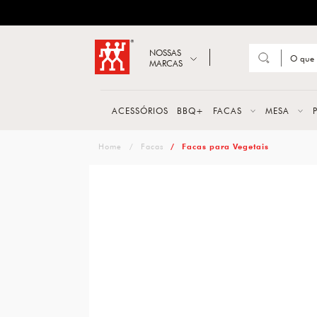
ZWILLING
Abrir busca
NOSSAS
MARCAS
Suge
FACA
ACESSÓRIOS
BBQ+
FACAS
MESA
TESO
zwilling
Facas
Facas para Vegetais
MESA
PANE
TALH