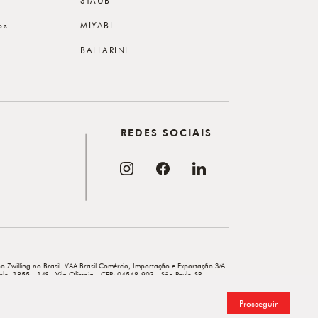
os
MIYABI
BALLARINI
REDES SOCIAIS
o Zwilling no Brasil. VAA Brasil Comércio, Importação e Exportação S/A
elo, 1855 - 14º - Vila Olímpia - CEP: 04548-903 - São Paulo-SP.
Prosseguir