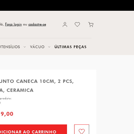
lá,
Faça login
ou
cadastre-se
UTENSÍLIOS
VÁCUO
ÚLTIMAS PEÇAS
UNTO CANECA 10CM, 2 PCS,
A, CERAMICA
produto:
0
89,00
DICIONAR AO CARRINHO
Favorito