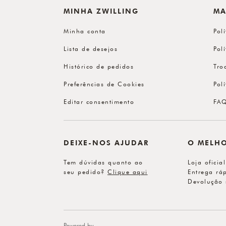
MINHA ZWILLING
MA
Minha conta
Pol
Lista de desejos
Pol
Histórico de pedidos
Tro
Preferências de Cookies
Pol
Editar consentimento
FA
DEIXE-NOS AJUDAR
O MELH
Tem dúvidas quanto ao
Loja oficia
seu pedido?
Clique aqui
Entrega ráp
Devolução 
Powered by