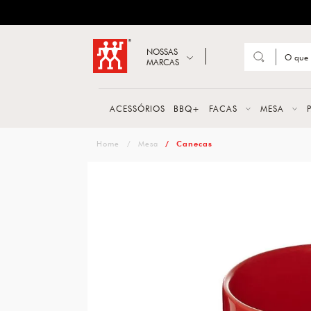
ZWILLING
Abrir busca
NOSSAS
MARCAS
Suge
FACA
ACESSÓRIOS
BBQ+
FACAS
MESA
TESO
zwilling
Mesa
Canecas
MESA
PANE
TALH