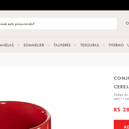
ENTREGA RÁPIDA E CONFIÁVEL
O
stão de categoria
S
PANELAS
SOMMELIER
TALHERES
TESOURAS
THERMO
URAS
CONJ
LAS
CEREJ
ERES
Código do 
40511114
R$ 2
A