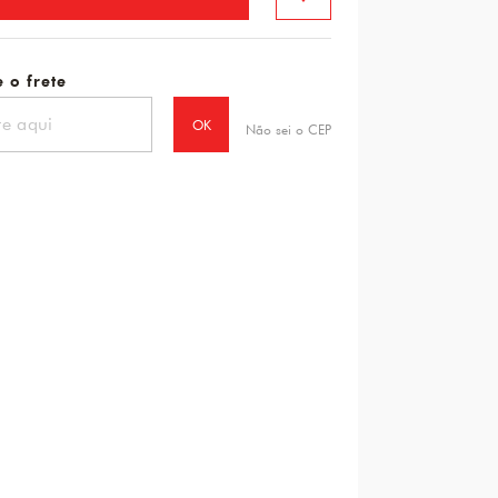
 o frete
OK
Não sei o CEP