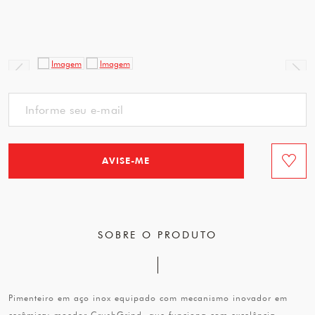
AVISE-ME
Favorit
SOBRE O PRODUTO
Pimenteiro em aço inox equipado com mecanismo inovador em
cerâmica: moedor CrushGrind, que funciona com excelência