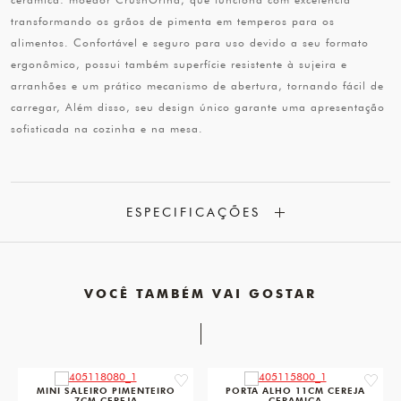
transformando os grãos de pimenta em temperos para os
alimentos. Confortável e seguro para uso devido a seu formato
ergonômico, possui também superfície resistente à sujeira e
arranhões e um prático mecanismo de abertura, tornando fácil de
carregar, Além disso, seu design único garante uma apresentação
sofisticada na cozinha e na mesa.
ESPECIFICAÇÕES
VOCÊ TAMBÉM VAI GOSTAR
favorite
favorit
MINI SALEIRO PIMENTEIRO
PORTA ALHO 11CM CEREJA
7CM CEREJA
CERAMICA