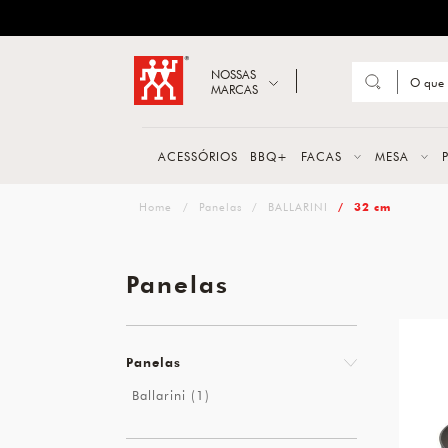
ZWILLING
Abrir busca
NOSSAS
MARCAS
Suge
FACA
ACESSÓRIOS
BBQ+
FACAS
MESA
TESO
zwilling
Panelas
BALLARINI
32 cm
MESA
PANE
Panelas
TALH
Panelas
Ballarini (1)