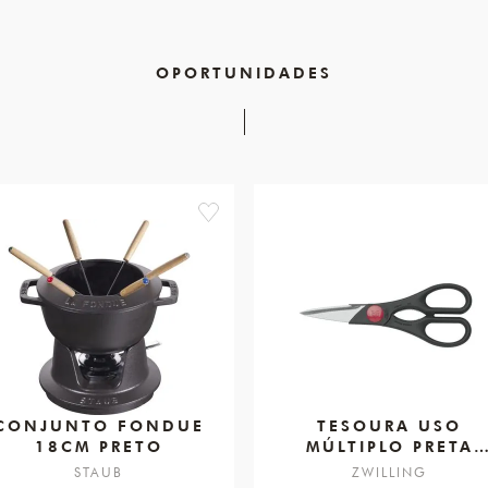
OPORTUNIDADES
favorite
CONJUNTO FONDUE
TESOURA USO
18CM PRETO
MÚLTIPLO PRETA
200MM
STAUB
ZWILLING