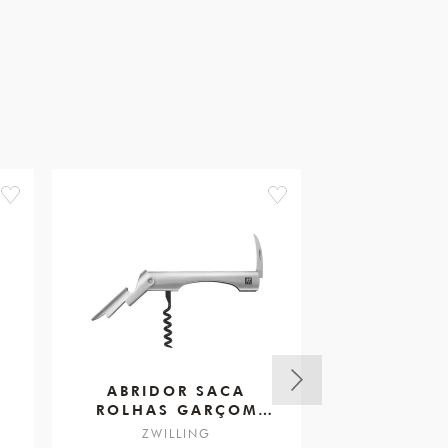
favorite
favorite
ABRIDOR SACA
PILÃO MOR
ROLHAS GARÇOM
150X
VINHO
ZWILLING
ZWIL