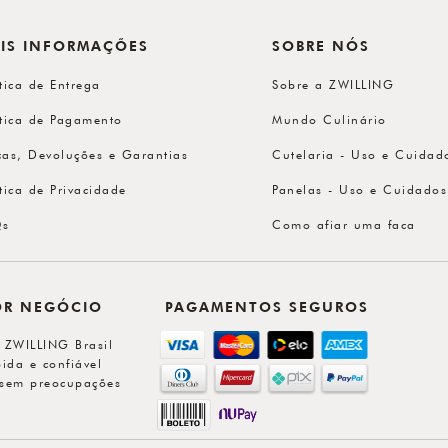
IS INFORMAÇÕES
SOBRE NÓS
ítica de Entrega
Sobre a ZWILLING
ítica de Pagamento
Mundo Culinário
cas, Devoluções e Garantias
Cutelaria - Uso e Cuidad
ítica de Privacidade
Panelas - Uso e Cuidados
Qs
Como afiar uma faca
OR NEGÓCIO
PAGAMENTOS SEGUROS
l ZWILLING Brasil
ida e confiável
sem preocupações