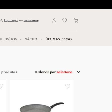
lá,
Faça login
ou
cadastre-se
UTENSÍLIOS
VÁCUO
ÚLTIMAS PEÇAS
3
Ordenar por
selecione
favorite
favorite