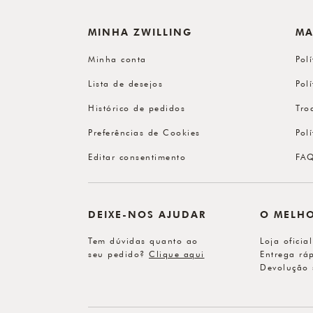
MINHA ZWILLING
MA
Minha conta
Pol
Lista de desejos
Pol
Histórico de pedidos
Tro
Preferências de Cookies
Pol
Editar consentimento
FA
DEIXE-NOS AJUDAR
O MELH
Tem dúvidas quanto ao
Loja oficia
seu pedido?
Clique aqui
Entrega ráp
Devolução 