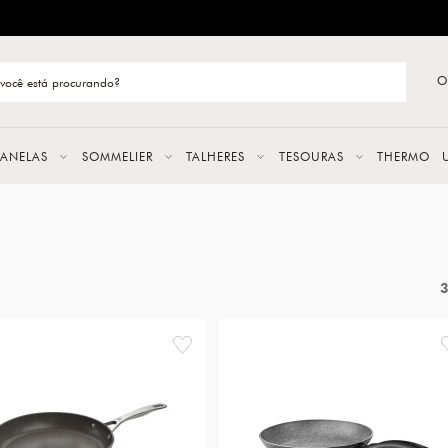
ENTREGA RÁPIDA E CONFIÁVEL
O
stão de categoria
S
PANELAS
SOMMELIER
TALHERES
TESOURAS
THERMO
URAS
LAS
ERES
favorite