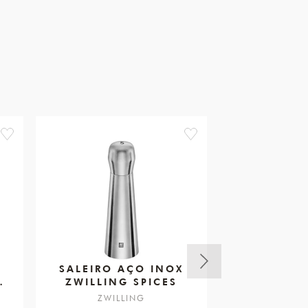
favorite
favorite
SALEIRO AÇO INOX
CONJUNT
ZWILLING SPICES
18CM 
ZWILLING
STA