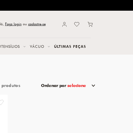
lá,
Faça login
ou
cadastre-se
UTENSÍLIOS
VÁCUO
ÚLTIMAS PEÇAS
2
Ordenar por
selecione
favorite