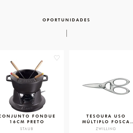
OPORTUNIDADES
favorite
CONJUNTO FONDUE
TESOURA USO
16CM PRETO
MÚLTIPLO FOSCA
200MM
STAUB
ZWILLING