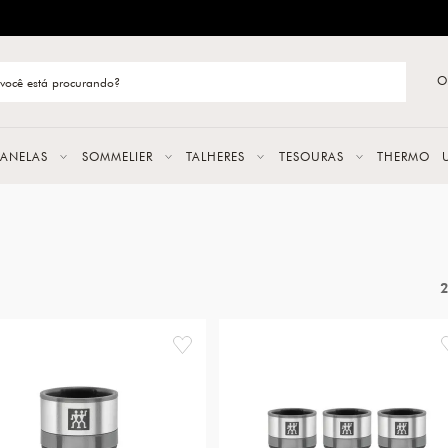
ENTREGA RÁPIDA E CONFIÁVEL
O
stão de categoria
S
PANELAS
SOMMELIER
TALHERES
TESOURAS
THERMO
URAS
LAS
ERES
favorite