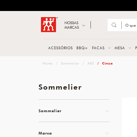
ZWILLING
Abrir busca
NOSSAS
MARCAS
Suge
FACA
ACESSÓRIOS
BBQ+
FACAS
MESA
TESO
zwilling
Sommelier
ABS
Cinza
MESA
PANE
Sommelier
TALH
Sommelier
Marca