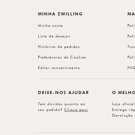
MINHA ZWILLING
MA
Minha conta
Pol
Lista de desejos
Pol
Histórico de pedidos
Tro
Preferências de Cookies
Pol
Editar consentimento
FA
DEIXE-NOS AJUDAR
O MELH
Tem dúvidas quanto ao
Loja oficia
seu pedido?
Clique aqui
Entrega ráp
Devolução 